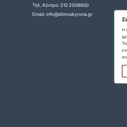
Τηλ. Κέντρο:
213 2008600
Email:
info@dimosbyrona.gr
Σ
Η 
χρ
Τα
εν
συ