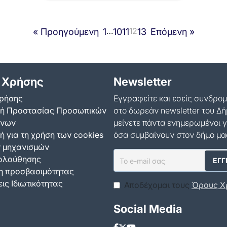
πεζοπορία με τίτλο
“Ανακαλύπτοντας τον Υμηττό”
…
12
« Προηγούμενη
1
10
11
13
Επόμενη »
που διοργάνωσε ο…
 Χρήσης
Newsletter
ρήσης
Εγγραφείτε και εσείς συνδρο
κή Προστασίας Προσωπικών
στο δωρεάν newsletter του Δή
ένων
μείνετε πάντα ενημερωμένοι γ
ή για τη χρήση των cookies
όσα συμβαίνουν στον δήμο μα
ν μηχανισμών
ολούθησης
 προσβασιμότητας
ις Ιδιωτικότητας
Αποδέχομαι τους
Όρους Χ
Social Media