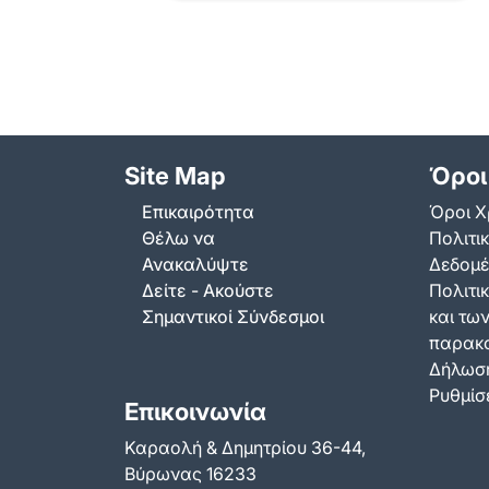
Ο Δήμος Βύρωνα δίνει το
σύνθημα για την πιο λαμπερή…
Site Map
Όροι
Επικαιρότητα
Όροι Χ
Θέλω να
Πολιτι
Ανακαλύψτε
Δεδομ
Δείτε - Ακούστε
Πολιτικ
Σημαντικοί Σύνδεσμοι
και τω
παρακ
Δήλωση
Ρυθμίσε
Επικοινωνία
Καραολή & Δημητρίου 36-44,
Βύρωνας 16233