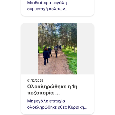
εκδήλωση «Σπάμε τη
Με ιδιαίτερα μεγάλη
Σιωπή –…
συμμετοχή πολιτών
πραγματοποιήθηκε τη Δευτέρα
1 Δεκεμβρίου 2025, στον
Δημοτικό Κινηματογράφο
«Νέα Ελβετία», η ανοιχτή
εκδήλωση του…
01/12/2025
Ολοκληρώθηκε η 1η
πεζοπορία
“Ανακαλύπτοντας τον
Με μεγάλη επιτυχία
Υμηττό”
ολοκληρώθηκε χθες Κυριακή
30 Νοεμβρίου 2025, η 1η