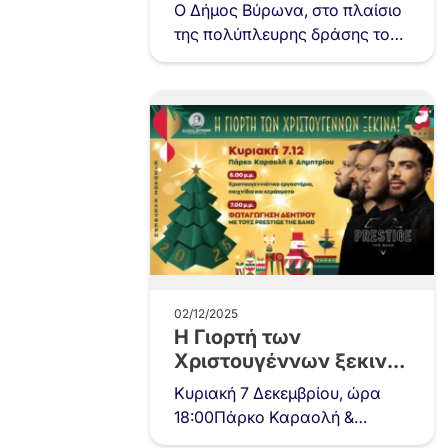
Αγάπη
Ο Δήμος Βύρωνα, στο πλαίσιο
της πολύπλευρης δράσης του
για την καταπολέμηση της
φτώχειας και του κοινωνικού
αποκλεισμού, μέσω της…
02/12/2025
Η Γιορτή των
Χριστουγέννων ξεκινά
στον Βύρωνα!
Κυριακή 7 Δεκεμβρίου, ώρα
18:00Πάρκο Καραολή &
Δημητρίου (έναντι Δημαρχείου)