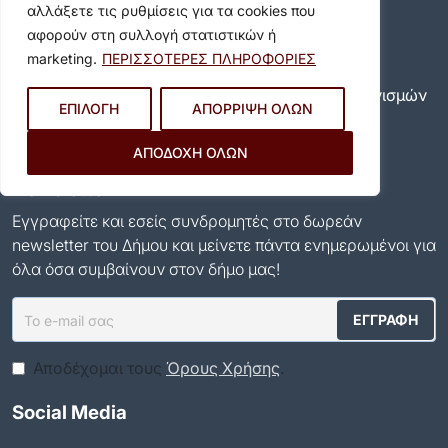
αλλάξετε τις ρυθμίσεις για τα cookies που
Όροι Χρήσης
αφορούν στη συλλογή στατιστικών ή
Όροι Χρήσης
marketing.
ΠΕΡΙΣΣΟΤΕΡΕΣ ΠΛΗΡΟΦΟΡΙΕΣ
Πολιτική Προστασίας Προσωπικών Δεδομένων
Πολιτική για τη χρήση των cookies και των μηχανισμών
ΕΠΙΛΟΓΗ
ΑΠΟΡΡΙΨΗ ΟΛΩΝ
παρακολούθησης
Δήλωση προσβασιμότητας
ΑΠΟΔΟΧΗ ΟΛΩΝ
Ρυθμίσεις Ιδιωτικότητας
Newsletter
Εγγραφείτε και εσείς συνδρομητές στο δωρεάν
newsletter του Δήμου και μείνετε πάντα ενημερωμένοι για
όλα όσα συμβαίνουν στον δήμο μας!
Αποδέχομαι τους
Όρους Χρήσης
.
Social Media