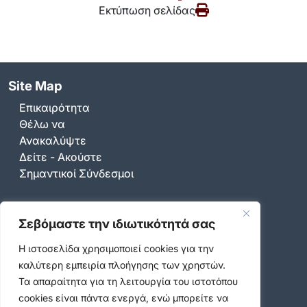
Εκτύπωση σελίδας
Site Map
Επικαιρότητα
Θέλω να
Ανακαλύψτε
Δείτε - Ακούστε
Σημαντικοί Σύνδεσμοι
Σεβόμαστε την ιδιωτικότητά σας
Επικοινωνία
Η ιστοσελίδα χρησιμοποιεί cookies για την
Καραολή & Δημητρίου 36-44, Βύρωνας 16233
καλύτερη εμπειρία πλοήγησης των χρηστών.
Τηλ. Κέντρο:
213 2008600
Τα απαραίτητα για τη λειτουργία του ιστοτόπου
Email:
info@dimosbyrona.gr
cookies είναι πάντα ενεργά, ενώ μπορείτε να