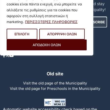
Subscribe for the Municipality's free newsletter and stay
cookies είναι πάντα ενεργά, ενώ μπορείτε να
up to date with everything happening in our municipality!
αλλάξετε τις ρυθμίσεις για τα cookies που
αφορούν στη συλλογή στατιστικών ή
marketing.
ΠΕΡΙΣΣΟΤΕΡΕΣ ΠΛΗΡΟΦΟΡΙΕΣ
Αποδέχομαι τους
Όρους Χρήσης
.
ΕΠΙΛΟΓΗ
ΑΠΟΡΡΙΨΗ ΟΛΩΝ
Social Media
ΑΠΟΔΟΧΗ ΟΛΩΝ
Old site
Visit the old page of the Municipality
Visit the old page for Preschools in the Municipality
Automatic website accessibility check based on the