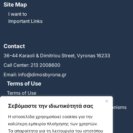
Site Map
I want to
Important Links
Contact
36–44 Karaoli & Dimitriou Street, Vyronas 16233
Call Center:
213 2008600
Email:
info@dimosbyrona.gr
Terms of Use
Terms of Use
Privacy Policy
Σεβόμαστε την ιδιωτικότητά σας
Policy on the use of cookies and tracking mechanisms
Accessibility statement
Η ιστοσελίδα χρησιμοποιεί cookies για την
Privacy Settings
καλύτερη εμπειρία πλοήγησης των χρηστών.
Νewsletter
Τα απαραίτητα για τη λειτουργία του ιστοτόπου