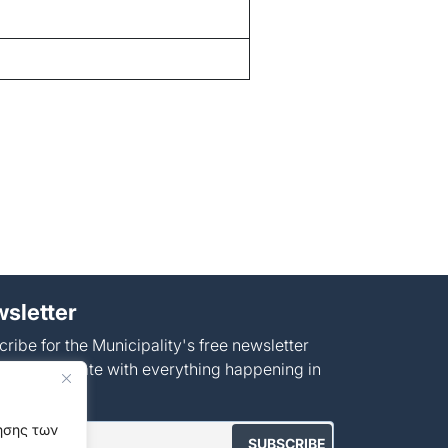
sletter
ribe for the Municipality's free newsletter
tay up to date with everything happening in
unicipality!
γησης των