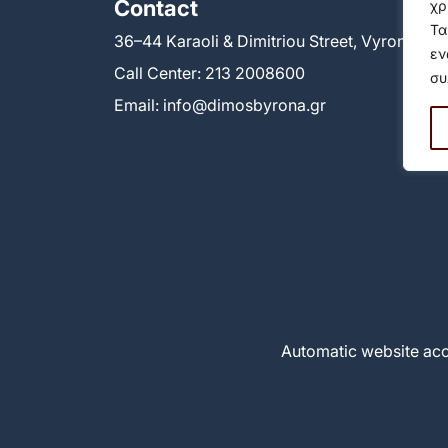
Contact
χρ
Τα
36–44 Karaoli & Dimitriou Street, Vyronas 1
εν
Call Center:
213 2008600
συ
Email:
info@dimosbyrona.gr
Automatic website acc