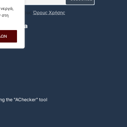
ενεργά,
ποδέχομαι τους
Όρους Χρήσης
.
ν στη
ial Media
ΛΩΝ
ng the "AChecker" tool