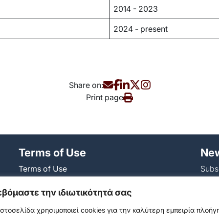
2014 - 2023
2024 - present
Share on:
Print page
Terms of Use
Νew
Terms of Use
Subsc
Privacy Policy
and s
εβόμαστε την ιδιωτικότητά σας
Policy on the use of cookies and tracking
our m
mechanisms
ιστοσελίδα χρησιμοποιεί cookies για την καλύτερη εμπειρία πλοή
Accessibility statement