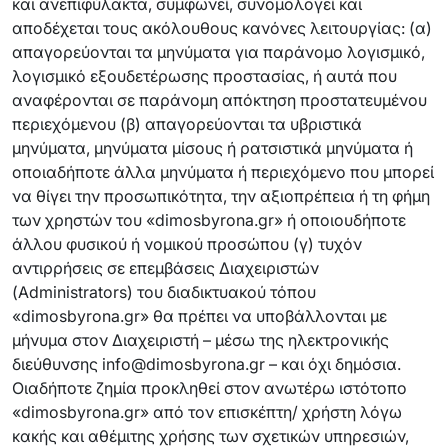
και ανεπιφύλακτα, συμφωνεί, συνομολογεί και
αποδέχεται τους ακόλουθους κανόνες λειτουργίας: (α)
απαγορεύονται τα μηνύματα για παράνομο λογισμικό,
λογισμικό εξουδετέρωσης προστασίας, ή αυτά που
αναφέρονται σε παράνομη απόκτηση προστατευμένου
περιεχόμενου (β) απαγορεύονται τα υβριστικά
μηνύματα, μηνύματα μίσους ή ρατσιστικά μηνύματα ή
οποιαδήποτε άλλα μηνύματα ή περιεχόμενο που μπορεί
να θίγει την προσωπικότητα, την αξιοπρέπεια ή τη φήμη
των χρηστών του «dimosbyrona.gr» ή οποιουδήποτε
άλλου φυσικού ή νομικού προσώπου (γ) τυχόν
αντιρρήσεις σε επεμβάσεις Διαχειριστών
(Administrators) του διαδικτυακού τόπου
«dimosbyrona.gr» θα πρέπει να υποβάλλονται με
μήνυμα στον Διαχειριστή – μέσω της ηλεκτρονικής
διεύθυνσης info@dimosbyrona.gr – και όχι δημόσια.
Οιαδήποτε ζημία προκληθεί στον ανωτέρω ιστότοπο
«dimosbyrona.gr» από τον επισκέπτη/ χρήστη λόγω
κακής και αθέμιτης χρήσης των σχετικών υπηρεσιών,