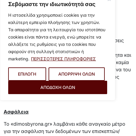
και δεν υποχρεούνται να γνωστοποιήσουν τα
Σεβόμαστε την ιδιωτικότητά σας
προσωπικά τους στοιχεία.
Η ιστοσελίδα χρησιμοποιεί cookies για την
καλύτερη εμπειρία πλοήγησης των χρηστών.
Φάκελοι Καταχωρήσεων (Log Files)
Τα απαραίτητα για τη λειτουργία του ιστοτόπου
cookies είναι πάντα ενεργά, ενώ μπορείτε να
Το «dimosbyrona.gr» χρησιμοποιεί τις IP διευθύνσεις
αλλάξετε τις ρυθμίσεις για τα cookies που
(Internet Protocol) για την εξαγωγή στατιστικών
αφορούν στη συλλογή στατιστικών ή
συμπερασμάτων που αφορούν στην επισκεψιμότητα και
marketing.
ΠΕΡΙΣΣΟΤΕΡΕΣ ΠΛΗΡΟΦΟΡΙΕΣ
τη διαχείριση του ιστότοπου. Οι IP διευθύνσεις σε καμία
περίπτωση δεν συνδέονται με προσωπικά δεδομένα του
ΕΠΙΛΟΓΗ
ΑΠΟΡΡΙΨΗ ΟΛΩΝ
επισκέπτη/ χρήστη του «dimosbyrona.gr». Ο Δήμος
Βύρωνα έχει αναρτήσει προς ενημέρωση τη
ΑΠΟΔΟΧΗ ΟΛΩΝ
πολιτική cookies
σχετική
.
Ασφάλεια
Το «dimosbyrona.gr» λαμβάνει κάθε αναγκαίο μέτρο
για την ασφάλιση των δεδομένων των επισκεπτών/