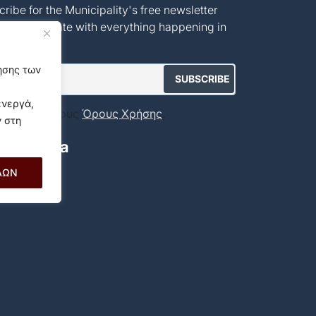
ribe for the Municipality's free newsletter
tay up to date with everything happening in
unicipality!
γησης των
ενεργά,
ποδέχομαι τους
Όρους Χρήσης
.
ν στη
ial Media
ΛΩΝ