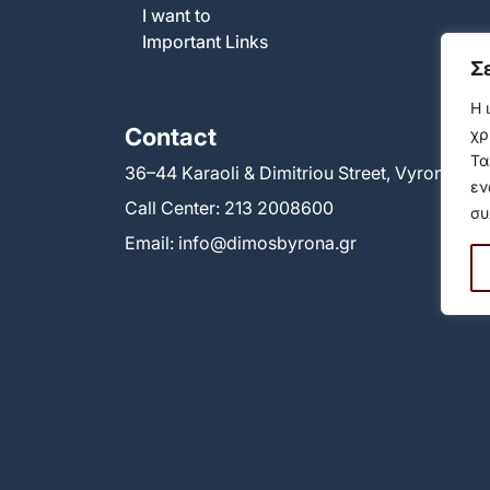
I want to
Important Links
Σ
Η 
Contact
χρ
Τα
36–44 Karaoli & Dimitriou Street, Vyronas 1
εν
Call Center:
213 2008600
συ
Email:
info@dimosbyrona.gr