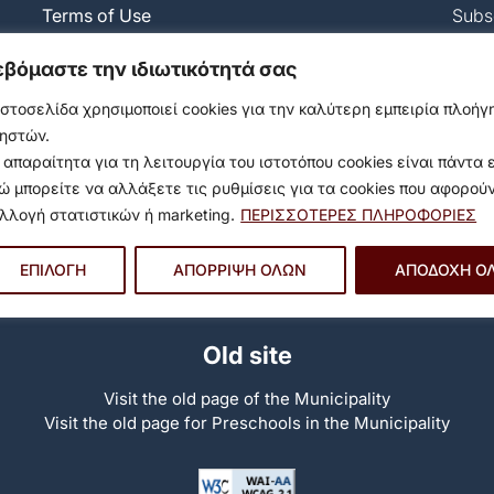
Terms of Use
Subsc
Privacy Policy
and s
Policy on the use of cookies and tracking
our m
εβόμαστε την ιδιωτικότητά σας
mechanisms
ιστοσελίδα χρησιμοποιεί cookies για την καλύτερη εμπειρία πλοή
Accessibility statement
ηστών.
Privacy Settings
 απαραίτητα για τη λειτουργία του ιστοτόπου cookies είναι πάντα 
6233
Α
ώ μπορείτε να αλλάξετε τις ρυθμίσεις για τα cookies που αφορού
λλογή στατιστικών ή marketing.
ΠΕΡΙΣΣΟΤΕΡΕΣ ΠΛΗΡΟΦΟΡΙΕΣ
Soc
ΕΠΙΛΟΓΗ
ΑΠΟΡΡΙΨΗ ΟΛΩΝ
ΑΠΟΔΟΧΗ Ο
Old site
Visit the old page of the Municipality
Visit the old page for Preschools in the Municipality