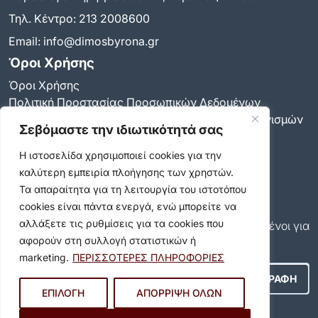
Τηλ. Κέντρο:
213 2008600
Email:
info@dimosbyrona.gr
Όροι Χρήσης
Όροι Χρήσης
Πολιτική Προστασίας Προσωπικών Δεδομένων
Πολιτική για τη χρήση των cookies και των μηχανισμών
Σεβόμαστε την ιδιωτικότητά σας
παρακολούθησης
Δήλωση προσβασιμότητας
Η ιστοσελίδα χρησιμοποιεί cookies για την
Ρυθμίσεις Ιδιωτικότητας
καλύτερη εμπειρία πλοήγησης των χρηστών.
Newsletter
Τα απαραίτητα για τη λειτουργία του ιστοτόπου
cookies είναι πάντα ενεργά, ενώ μπορείτε να
Εγγραφείτε και εσείς συνδρομητές στο δωρεάν
αλλάξετε τις ρυθμίσεις για τα cookies που
newsletter του Δήμου και μείνετε πάντα ενημερωμένοι για
αφορούν στη συλλογή στατιστικών ή
όλα όσα συμβαίνουν στον δήμο μας!
marketing.
ΠΕΡΙΣΣΟΤΕΡΕΣ ΠΛΗΡΟΦΟΡΙΕΣ
ΕΠΙΛΟΓΗ
ΑΠΟΡΡΙΨΗ ΟΛΩΝ
Αποδέχομαι τους
Όρους Χρήσης
.