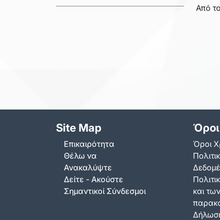
Από το
Site Map
Όροι
Επικαιρότητα
Όροι Χ
Θέλω να
Πολιτι
Ανακαλύψτε
Δεδομ
Δείτε - Ακούστε
Πολιτικ
Σημαντικοί Σύνδεσμοι
και τω
παρακ
Δήλωση