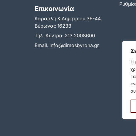
Ρυθμίσε
Επικοινωνία
Καραολή & Δημητρίου 36-44,
Βύρωνας 16233
Τηλ. Κέντρο:
213 2008600
Email:
info@dimosbyrona.gr
Σ
Η 
χρ
Τα
εν
συ