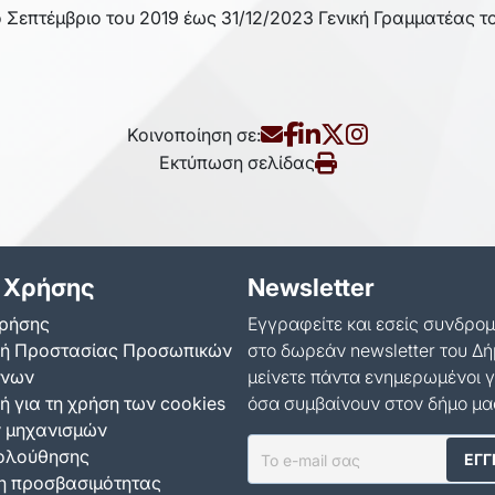
 Σεπτέμβριο του 2019 έως 31/12/2023 Γενική Γραμματέας το
Κοινοποίηση σε:
Εκτύπωση σελίδας
 Χρήσης
Newsletter
ρήσης
Εγγραφείτε και εσείς συνδρο
κή Προστασίας Προσωπικών
στο δωρεάν newsletter του Δή
ένων
μείνετε πάντα ενημερωμένοι γ
ή για τη χρήση των cookies
όσα συμβαίνουν στον δήμο μα
ν μηχανισμών
ολούθησης
 προσβασιμότητας