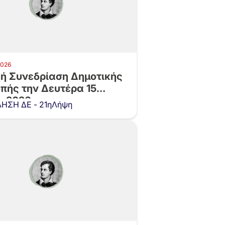
2026
κή Συνεδρίαση Δημοτικής
πής την Δευτέρα 15
υ 2026 και…
ΗΣΗ ΔΕ - 21ηΛήψη