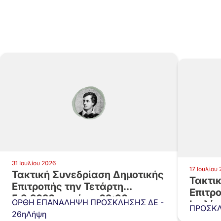
31 Ιουλίου 2026
17 Ιουλίου
Τακτική Συνεδρίαση Δημοτικής
Τακτι
Επιτροπής την Τετάρτη
Επιτρο
5.8.2026 και ώρα 09:30…
ΟΡΘΗ ΕΠΑΝΑΛΗΨΗ ΠΡΟΣΚΛΗΣΗΣ ΔΕ -
Ιουλίο
ΠΡΟΣΚΛ
26ηΛήψη