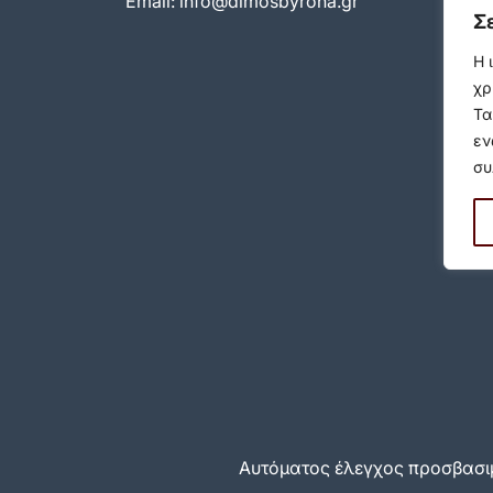
Email:
info@dimosbyrona.gr
Σ
Η 
χρ
Τα
εν
συ
Αυτόματος έλεγχος προσβασιμ