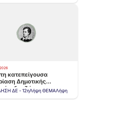
 2026
τη κατεπείγουσα
ρίαση Δημοτικής
πής, δια ζώσης, την
ΗΣΗ ΔΕ - 12ηΛήψη ΘΕΜΑΛήψη
7.4.2026,…