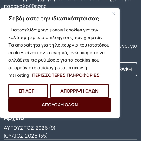
παρακολούθησης
Δήλωση προσβασιμότητας
Σεβόμαστε την ιδιωτικότητά σας
Ρυθμίσεις Ιδιωτικότητας
Newsletter
Η ιστοσελίδα χρησιμοποιεί cookies για την
καλύτερη εμπειρία πλοήγησης των χρηστών.
Εγγραφείτε και εσείς συνδρομητές στο δωρεάν
Τα απαραίτητα για τη λειτουργία του ιστοτόπου
newsletter του Δήμου και μείνετε πάντα ενημερωμένοι για
cookies είναι πάντα ενεργά, ενώ μπορείτε να
όλα όσα συμβαίνουν στον δήμο μας!
αλλάξετε τις ρυθμίσεις για τα cookies που
αφορούν στη συλλογή στατιστικών ή
marketing.
ΠΕΡΙΣΣΟΤΕΡΕΣ ΠΛΗΡΟΦΟΡΙΕΣ
Αποδέχομαι τους
Όρους Χρήσης
.
ΕΠΙΛΟΓΗ
ΑΠΟΡΡΙΨΗ ΟΛΩΝ
Social Media
ΑΠΟΔΟΧΗ ΟΛΩΝ
Αρχείο
ΑΎΓΟΥΣΤΟΣ 2026 (9)
ΙΟΎΛΙΟΣ 2026 (55)