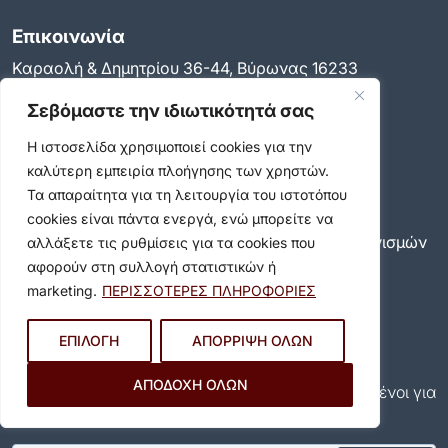
Επικοινωνία
Καραολή & Δημητρίου 36-44, Βύρωνας 16233
Τηλ. Κέντρο:
213 2008600
Σεβόμαστε την ιδιωτικότητά σας
Email:
info@dimosbyrona.gr
Η ιστοσελίδα χρησιμοποιεί cookies για την
Όροι Χρήσης
καλύτερη εμπειρία πλοήγησης των χρηστών.
Όροι Χρήσης
Τα απαραίτητα για τη λειτουργία του ιστοτόπου
Πολιτική Προστασίας Προσωπικών Δεδομένων
cookies είναι πάντα ενεργά, ενώ μπορείτε να
Πολιτική για τη χρήση των cookies και των μηχανισμών
αλλάξετε τις ρυθμίσεις για τα cookies που
παρακολούθησης
αφορούν στη συλλογή στατιστικών ή
Δήλωση προσβασιμότητας
marketing.
ΠΕΡΙΣΣΟΤΕΡΕΣ ΠΛΗΡΟΦΟΡΙΕΣ
Ρυθμίσεις Ιδιωτικότητας
Newsletter
ΕΠΙΛΟΓΗ
ΑΠΟΡΡΙΨΗ ΟΛΩΝ
Εγγραφείτε και εσείς συνδρομητές στο δωρεάν
ΑΠΟΔΟΧΗ ΟΛΩΝ
newsletter του Δήμου και μείνετε πάντα ενημερωμένοι για
όλα όσα συμβαίνουν στον δήμο μας!