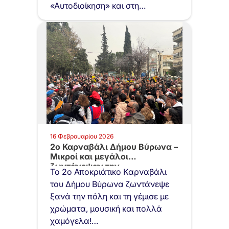
«Αυτοδιοίκηση» και στη
δημοσιογράφο Κέλλυ
Κοντογεώργη,
παρουσιάζοντας…
16 Φεβρουαρίου 2026
2ο Καρναβάλι Δήμου Βύρωνα –
Μικροί και μεγάλοι
ζωντάνεψαν την…
Το 2ο Αποκριάτικο Καρναβάλι
του Δήμου Βύρωνα ζωντάνεψε
ξανά την πόλη και τη γέμισε με
χρώματα, μουσική και πολλά
χαμόγελα!…