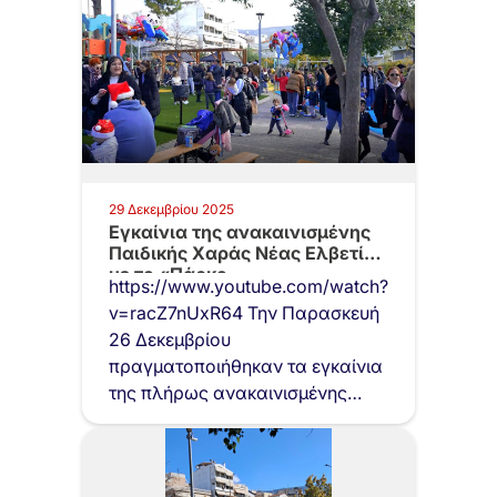
29 Δεκεμβρίου 2025
Εγκαίνια της ανακαινισμένης
Παιδικής Χαράς Νέας Ελβετίας
με το «Πάρκο…
https://www.youtube.com/watch?
v=racZ7nUxR64 Την Παρασκευή
26 Δεκεμβρίου
πραγματοποιήθηκαν τα εγκαίνια
της πλήρως ανακαινισμένης
Παιδικής Χαράς της Νέας
Ελβετίας, μέσα σε ένα γιορτινό…