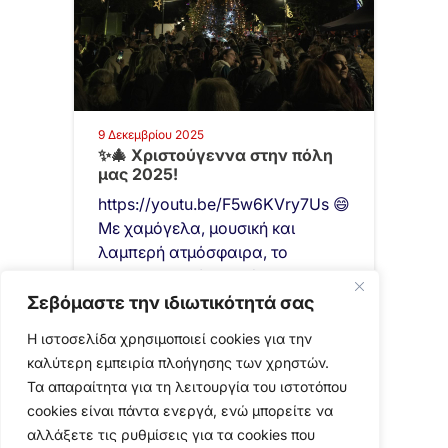
9 Δεκεμβρίου 2025
✨🎄 Χριστούγεννα στην πόλη
μας 2025!
https://youtu.be/F5w6KVry7Us 😄
Με χαμόγελα, μουσική και
λαμπερή ατμόσφαιρα, το
χριστουγεννιάτικο δέντρο στο
Πάρκο Καραολή & Δημητρίου
Σεβόμαστε την ιδιωτικότητά σας
φωτίστηκε, γεμίζοντας την πόλη
Η ιστοσελίδα χρησιμοποιεί cookies για την
μαγεία.…
καλύτερη εμπειρία πλοήγησης των χρηστών.
Τα απαραίτητα για τη λειτουργία του ιστοτόπου
cookies είναι πάντα ενεργά, ενώ μπορείτε να
αλλάξετε τις ρυθμίσεις για τα cookies που