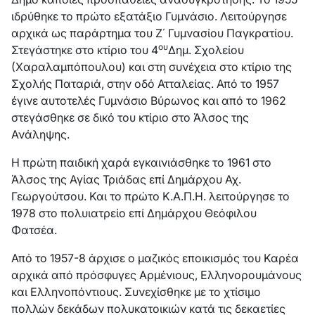
ιδρύθηκε το πρώτο εξατάξιο Γυμνάσιο. Λειτούργησε
αρχικά ως παράρτημα του Ζ΄ Γυμνασίου Παγκρατίου.
ου
Στεγάστηκε στο κτίριο του 4
Δημ. Σχολείου
(Χαραλαμπόπουλου) και στη συνέχεια στο κτίριο της
Σχολής Παταριά, στην οδό Ατταλείας. Από το 1957
έγινε αυτοτελές Γυμνάσιο Βύρωνος και από το 1962
στεγάσθηκε σε δικό του κτίριο στο Άλσος της
Ανάληψης.
Η πρώτη παιδική χαρά εγκαινιάσθηκε το 1961 στο
Άλσος της Αγίας Τριάδας επί Δημάρχου Αχ.
Γεωργούτσου. Και το πρώτο Κ.Α.Π.Η. λειτούργησε το
1978 στο πολυιατρείο επί Δημάρχου Θεόφιλου
Φατσέα.
Από το 1957-8 άρχισε ο μαζικός εποικισμός του Καρέα
αρχικά από πρόσφυγες Αρμένιους, Ελληνορουμάνους
και Ελληνοπόντιους. Συνεχίσθηκε με το χτίσιμο
πολλών δεκάδων πολυκατοικιών κατά τις δεκαετίες