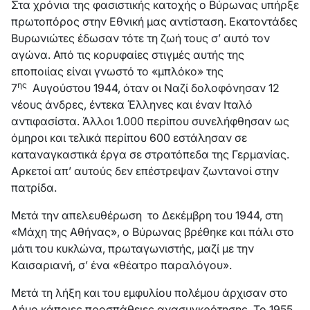
Στα χρόνια της φασιστικής κατοχής ο Βύρωνας υπήρξε
πρωτοπόρος στην Εθνική μας αντίσταση. Εκατοντάδες
Βυρωνιώτες έδωσαν τότε τη ζωή τους σ’ αυτό τον
αγώνα. Από τις κορυφαίες στιγμές αυτής της
εποποιίας είναι γνωστό το «μπλόκο» της
ης
7
Αυγούστου 1944, όταν οι Ναζί δολοφόνησαν 12
νέους άνδρες, έντεκα Έλληνες και έναν Ιταλό
αντιφασίστα. Άλλοι 1.000 περίπου συνελήφθησαν ως
όμηροι και τελικά περίπου 600 εστάλησαν σε
καταναγκαστικά έργα σε στρατόπεδα της Γερμανίας.
Αρκετοί απ’ αυτούς δεν επέστρεψαν ζωντανοί στην
πατρίδα.
Μετά την απελευθέρωση το Δεκέμβρη του 1944, στη
«Μάχη της Αθήνας», ο Βύρωνας βρέθηκε και πάλι στο
μάτι του κυκλώνα, πρωταγωνιστής, μαζί με την
Καισαριανή, σ’ ένα «θέατρο παραλόγου».
Μετά τη λήξη και του εμφυλίου πολέμου άρχισαν στο
Δήμο κάποιες προσπάθειες ανασυγκρότησης. Το 1955