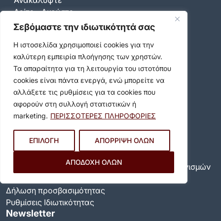
Ανακαλύψτε
Δείτε - Ακούστε
Σημαντικοί Σύνδεσμοι
Σεβόμαστε την ιδιωτικότητά σας
Η ιστοσελίδα χρησιμοποιεί cookies για την
καλύτερη εμπειρία πλοήγησης των χρηστών.
Επικοινωνία
Τα απαραίτητα για τη λειτουργία του ιστοτόπου
cookies είναι πάντα ενεργά, ενώ μπορείτε να
Καραολή & Δημητρίου 36-44, Βύρωνας 16233
αλλάξετε τις ρυθμίσεις για τα cookies που
Τηλ. Κέντρο:
213 2008600
αφορούν στη συλλογή στατιστικών ή
Email:
info@dimosbyrona.gr
marketing.
ΠΕΡΙΣΣΟΤΕΡΕΣ ΠΛΗΡΟΦΟΡΙΕΣ
Όροι Χρήσης
ΕΠΙΛΟΓΗ
ΑΠΟΡΡΙΨΗ ΟΛΩΝ
Όροι Χρήσης
Πολιτική Προστασίας Προσωπικών Δεδομένων
ΑΠΟΔΟΧΗ ΟΛΩΝ
Πολιτική για τη χρήση των cookies και των μηχανισμών
παρακολούθησης
Δήλωση προσβασιμότητας
Ρυθμίσεις Ιδιωτικότητας
Newsletter