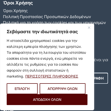
Όροι Χρήσης
Όροι Χρήσης
Πολιτική Προστασίας Προσωπικών Δεδομένων
Πολιτική για τη χρήση των cookies και των μηχανισμών
παρακολούθησης
Σεβόμαστε την ιδιωτικότητά σας
Δήλωση προσβασιμότητας
Ρυθμίσεις Ιδιωτικότητας
Η ιστοσελίδα χρησιμοποιεί cookies για την
Newsletter
καλύτερη εμπειρία πλοήγησης των χρηστών.
Τα απαραίτητα για τη λειτουργία του ιστοτόπου
Εγγραφείτε και εσείς συνδρομητές στο δωρεάν
cookies είναι πάντα ενεργά, ενώ μπορείτε να
newsletter του Δήμου και μείνετε πάντα ενημερωμένοι για
αλλάξετε τις ρυθμίσεις για τα cookies που
όλα όσα συμβαίνουν στον δήμο μας!
αφορούν στη συλλογή στατιστικών ή
marketing.
ΠΕΡΙΣΣΟΤΕΡΕΣ ΠΛΗΡΟΦΟΡΙΕΣ
ΕΠΙΛΟΓΗ
ΑΠΟΡΡΙΨΗ ΟΛΩΝ
Αποδέχομαι τους
Όρους Χρήσης
.
ΑΠΟΔΟΧΗ ΟΛΩΝ
Social Media