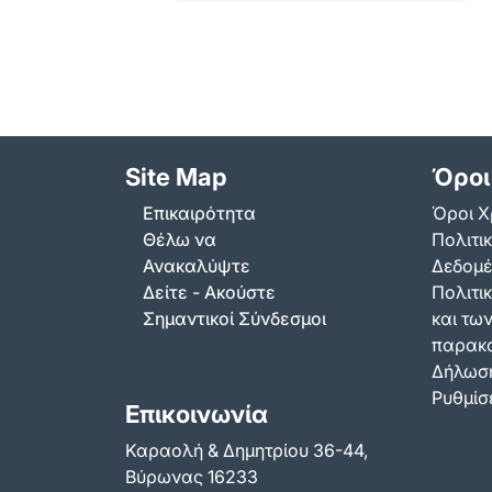
αγωνιστική των
Παμβυρωνείων, που έλαβε
χώρα στο κλειστό γυμναστήριο
“Δημήτρης…
Site Map
Όροι
Επικαιρότητα
Όροι Χ
Θέλω να
Πολιτι
Ανακαλύψτε
Δεδομ
Δείτε - Ακούστε
Πολιτικ
Σημαντικοί Σύνδεσμοι
και τω
παρακ
Δήλωση
Ρυθμίσε
Επικοινωνία
Καραολή & Δημητρίου 36-44,
Βύρωνας 16233