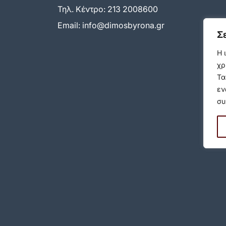
Τηλ. Κέντρο:
213 2008600
Email:
info@dimosbyrona.gr
Σ
Η 
χρ
Τα
εν
συ