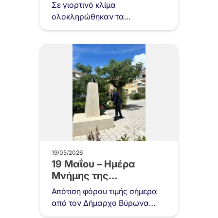
Σε γιορτινό κλίμα
ολοκληρώθηκαν τα
Παμβυρώνεια 2026 Με
ιδιαίτερη επιτυχία και σε μια
πραγματικά γιορτινή
ατμόσφαιρα έπεσε την Τετάρτη
20/05/2026…
19/05/2026
19 Μαΐου – Ημέρα
Μνήμης της
Γενοκτονίας των
Απότιση φόρου τιμής σήμερα
Ποντίων
από τον Δήμαρχο Βύρωνα
Αλέξη Σωτηρόπουλο στο λιτό