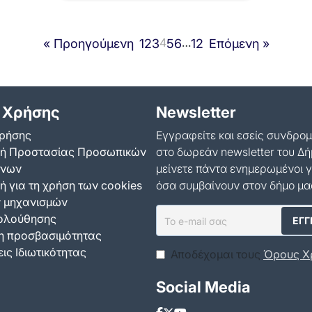
μνημείο της πλατείας Πόντου,
στον Καρέα, για τη…
4
…
« Προηγούμενη
1
2
3
5
6
12
Επόμενη »
 Χρήσης
Newsletter
ρήσης
Εγγραφείτε και εσείς συνδρο
κή Προστασίας Προσωπικών
στο δωρεάν newsletter του Δή
ένων
μείνετε πάντα ενημερωμένοι γ
ή για τη χρήση των cookies
όσα συμβαίνουν στον δήμο μα
ν μηχανισμών
ολούθησης
 προσβασιμότητας
ις Ιδιωτικότητας
Αποδέχομαι τους
Όρους Χ
Social Media