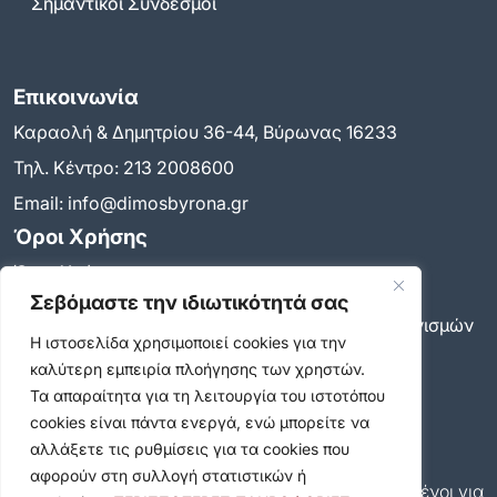
Σημαντικοί Σύνδεσμοι
Επικοινωνία
Καραολή & Δημητρίου 36-44, Βύρωνας 16233
Τηλ. Κέντρο:
213 2008600
Email:
info@dimosbyrona.gr
Όροι Χρήσης
Όροι Χρήσης
Πολιτική Προστασίας Προσωπικών Δεδομένων
Σεβόμαστε την ιδιωτικότητά σας
Πολιτική για τη χρήση των cookies και των μηχανισμών
Η ιστοσελίδα χρησιμοποιεί cookies για την
παρακολούθησης
καλύτερη εμπειρία πλοήγησης των χρηστών.
Δήλωση προσβασιμότητας
Τα απαραίτητα για τη λειτουργία του ιστοτόπου
Ρυθμίσεις Ιδιωτικότητας
cookies είναι πάντα ενεργά, ενώ μπορείτε να
Newsletter
αλλάξετε τις ρυθμίσεις για τα cookies που
Εγγραφείτε και εσείς συνδρομητές στο δωρεάν
αφορούν στη συλλογή στατιστικών ή
newsletter του Δήμου και μείνετε πάντα ενημερωμένοι για