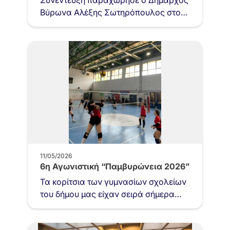
Συνέντευξη παραχώρησε ο Δήμαρχος
Βύρωνα Αλέξης Σωτηρόπουλος στο
κανάλι της Βουλής, στην εκπομπή
«Αυτοδιοίκηση» και στη δημοσιογράφο
Κέλλυ Κοντογεώργη,
παρουσιάζοντας…
11/05/2026
6η Αγωνιστική “Παμβυρώνεια 2026”
Τα κορίτσια των γυμνασίων σχολείων
του δήμου μας είχαν σειρά σήμερα
Δευτέρα 11/05/2026, με την συμμετοχή
τους στον τελικό αγώνα…