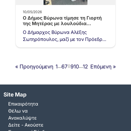
10/05/2026
Ο Δήμος Βύρωνα τίμησε τη Γιορτή
της Μητέρας με λουλούδια…
Ο Δήμαρχος Βύρωνα Αλέξης
Σωτηρόπουλος, μαζί με τον Πρόεδρο
του Δημοτικού Συμβουλίου Νεκτάριο
Αποστολάκη, τους Αντιδημάρχους
Βασίλη Πέτσα και Στέφανο…
…
8
…
« Προηγούμενη
1
6
7
9
10
12
Επόμενη »
Site Map
Επικαιρότητα
Θέλω να
Ανακαλύψτε
Δείτε - Ακούστε