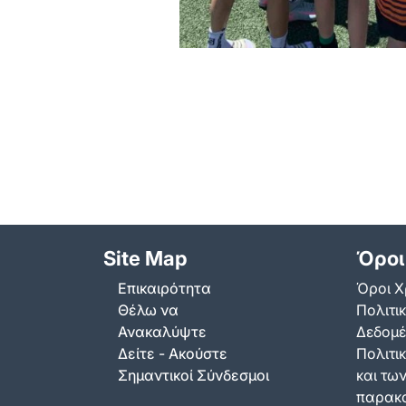
Site Map
Όροι
Επικαιρότητα
Όροι Χ
Θέλω να
Πολιτι
Ανακαλύψτε
Δεδομ
Δείτε - Ακούστε
Πολιτικ
Σημαντικοί Σύνδεσμοι
και τω
παρακ