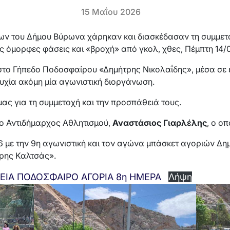
15 Μαΐου 2026
ίων του Δήμου Βύρωνα χάρηκαν και διασκέδασαν τη συμμε
 όμορφες φάσεις και «βροχή» από γκολ, χθες, Πέμπτη 14/
ο Γήπεδο Ποδοσφαίρου «Δημήτρης Νικολαΐδης», μέσα σε έν
υχία ακόμη μία αγωνιστική διοργάνωση.
ας για τη συμμετοχή και την προσπάθειά τους.
 ο Αντιδήμαρχος Αθλητισμού,
Αναστάσιος Γιαρλέλης
, ο ο
6 με την 9η αγωνιστική και τον αγώνα μπάσκετ αγοριών Δημ
τρης Καλτσάς».
ΙΑ ΠΟΔΟΣΦΑΙΡΟ ΑΓΟΡΙΑ 8η ΗΜΕΡΑ
Λήψη