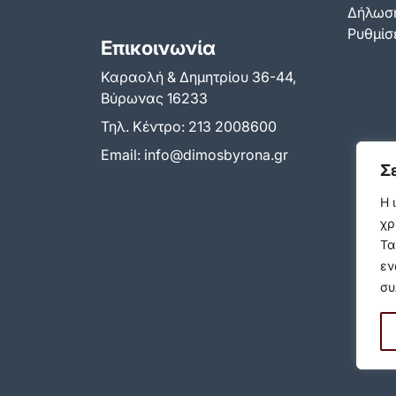
Δήλωση
Ρυθμίσε
Επικοινωνία
Καραολή & Δημητρίου 36-44,
Βύρωνας 16233
Τηλ. Κέντρο:
213 2008600
Email:
info@dimosbyrona.gr
Σ
Η 
χρ
Τα
εν
συ