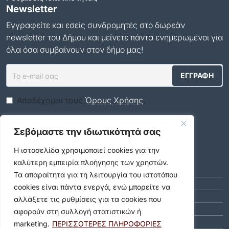
Newsletter
Εγγραφείτε και εσείς συνδρομητές στο δωρεάν
newsletter του Δήμου και μείνετε πάντα ενημερωμένοι για
όλα όσα συμβαίνουν στον δήμο μας!
Αποδέχομαι τους
Όρους Χρήσης
.
Social Media
Σεβόμαστε την ιδιωτικότητά σας
Η ιστοσελίδα χρησιμοποιεί cookies για την
Αρχείο
καλύτερη εμπειρία πλοήγησης των χρηστών.
ΑΎΓΟΥΣΤΟΣ 2026 (9)
Τα απαραίτητα για τη λειτουργία του ιστοτόπου
ΙΟΎΛΙΟΣ 2026 (55)
cookies είναι πάντα ενεργά, ενώ μπορείτε να
ΙΟΎΝΙΟΣ 2026 (46)
αλλάξετε τις ρυθμίσεις για τα cookies που
ΜΆΙΟΣ 2026 (59)
αφορούν στη συλλογή στατιστικών ή
ΑΠΡΊΛΙΟΣ 2026 (40)
marketing.
ΠΕΡΙΣΣΟΤΕΡΕΣ ΠΛΗΡΟΦΟΡΙΕΣ