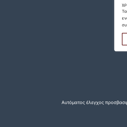
χρ
Τα
εν
συ
Αυτόματος έλεγχος προσβασιμ