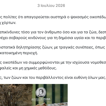
3 Ιουλίου 2026
 πολίτες ότι απαγορεύεται αυστηρά ο ψεκασμός οικοπέδων
 χόρτων.
αι επικίνδυνες τόσο για τον άνθρωπο όσο και για τα ζώα, δ
νέχει σοβαρούς κινδύνους για τη δημόσια υγεία και το περι
ιστατικά δηλητηρίασης ζώων, με τραγικές συνέπειες, όπω
κατοικημένη περιοχή.
ες οικοπέδων να συμμορφώνονται με την ισχύουσα νομοθεσ
αλείς και μη χημικές μεθόδους.
ς, των ζώων και του περιβάλλοντος είναι ευθύνη όλων μας