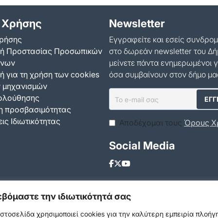
 Χρήσης
Newsletter
ρήσης
Εγγραφείτε και εσείς συνδρο
κή Προστασίας Προσωπικών
στο δωρεάν newsletter του Δή
ένων
μείνετε πάντα ενημερωμένοι γ
ή για τη χρήση των cookies
όσα συμβαίνουν στον δήμο μα
ν μηχανισμών
ολούθησης
 προσβασιμότητας
ις Ιδιωτικότητας
Αποδέχομαι τους
Όρους Χ
Social Media
εβόμαστε την ιδιωτικότητά σας
ιστοσελίδα χρησιμοποιεί cookies για την καλύτερη εμπειρία πλοή