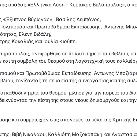
ικής ομάδας «Ελληνική Λύση – Κυριάκος Βελόπουλος», ο π
ς «Έξυπνος Βύρωνας», Βασίλης Δεμπόνος,
Πολιτισμού και Πρωτοβάθμιας Εκπαίδευσης, Αντώνης Μπο
ότητας, Ελένη Βιδάλη,
τρης Κοκαλιάς και Ιουλία Κιούπη.
ηρόπουλος, αναφέρθηκε σε πολλά σημεία του βιβλίου, υπ
 και τη συμβολή του θεσμού στη λογοτεχνική τους καλλιέργ
τισμού και Πρωτοβάθμιας Εκπαίδευσης, Αντώνης Μποζιάρη
ιβλίου, τονίζοντας τη σημασία της συνεργασίας και της συ
ι καθοδηγήτρια του θεσμού, μίλησε για την πορεία του δια
δεικνύοντας την πίστη της στους νέους δημιουργούς και τη
σης και συμμετείχαν στις απονομές τα μέλη της Κριτικής 
άτης, Βιβή Νικολάου, Καλλιόπη Μαζοκοπάκη και Αναστασί