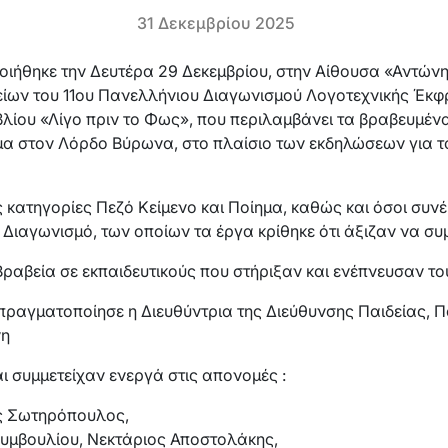
31 Δεκεμβρίου 2025
ποιήθηκε την Δευτέρα 29 Δεκεμβρίου, στην Αίθουσα «Αντών
ίων του 11ου Πανελλήνιου Διαγωνισμού Λογοτεχνικής Έκ
βλίου «Λίγο πριν το Φως», που περιλαμβάνει τα βραβευμένα
μα στον Λόρδο Βύρωνα, στο πλαίσιο των εκδηλώσεων για τ
ις κατηγορίες Πεζό Κείμενο και Ποίημα, καθώς και όσοι συ
 Διαγωνισμό, των οποίων τα έργα κρίθηκε ότι άξιζαν να συ
Βραβεία σε εκπαιδευτικούς που στήριξαν και ενέπνευσαν το
ραγματοποίησε η Διευθύντρια της Διεύθυνσης Παιδείας, Πο
νη
 συμμετείχαν ενεργά στις απονομές :
ς Σωτηρόπουλος,
Συμβουλίου, Νεκτάριος Αποστολάκης,