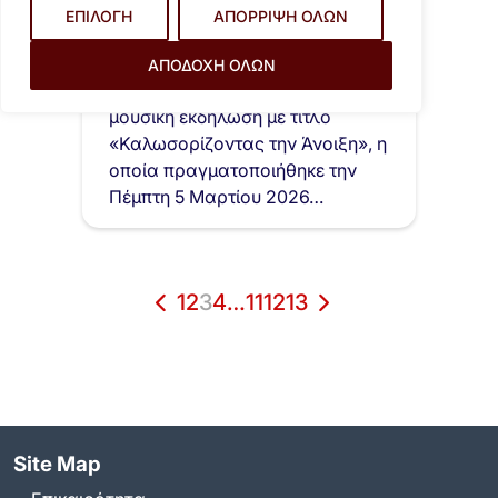
9 Μαρτίου 2026
ΕΠΙΛΟΓΗ
ΑΠΟΡΡΙΨΗ ΟΛΩΝ
Η Χορωδία ΚΑΠΗ Βύρωνα στη
μουσική εκδήλωση
ΑΠΟΔΟΧΗ ΟΛΩΝ
«Καλωσορίζοντας την Άνοιξη»
Ο Δήμος Βύρωνα συμμετείχε στη
μουσική εκδήλωση με τίτλο
«Καλωσορίζοντας την Άνοιξη», η
οποία πραγματοποιήθηκε την
Πέμπτη 5 Μαρτίου 2026…
1
2
3
4
…
11
12
13
Site Map