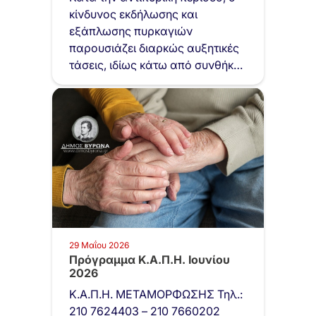
μελισσοκομική…
κίνδυνος εκδήλωσης και
εξάπλωσης πυρκαγιών
παρουσιάζει διαρκώς αυξητικές
τάσεις, ιδίως κάτω από συνθήκες
υψηλών θερμοκρασιών,…
29 Μαΐου 2026
Πρόγραμμα Κ.Α.Π.Η. Ιουνίου
2026
Κ.Α.Π.Η. ΜΕΤΑΜΟΡΦΩΣΗΣ Τηλ.:
210 7624403 – 210 7660202