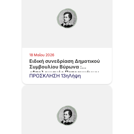
18 Μαΐου 2026
Eιδική συνεδρίαση Δημοτικού
Συμβουλίου Βύρωνα :
«Απολογισμός Πεπραγμένων
ΠΡΟΣΚΛΗΣΗ 13ηΛήψη
της Δημοτικής…