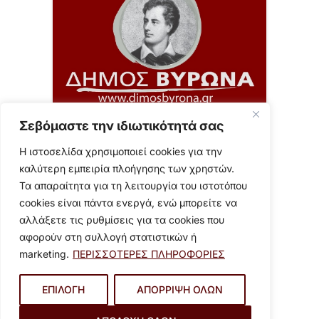
Σεβόμαστε την ιδιωτικότητά σας
5 Μαΐου 2026
Η ανεξέλεγκτη σίτιση των
Η ιστοσελίδα χρησιμοποιεί cookies για την
περιστεριών προκαλεί σοβαρά
καλύτερη εμπειρία πλοήγησης των χρηστών.
προβλήματα υγείας
Σας ενημερώνουμε ότι η
Τα απαραίτητα για τη λειτουργία του ιστοτόπου
ανεξέλεγκτη σίτιση των
cookies είναι πάντα ενεργά, ενώ μπορείτε να
περιστεριών προκαλεί σοβαρά
αλλάξετε τις ρυθμίσεις για τα cookies που
προβλήματα. Οι μεγάλοι
αφορούν στη συλλογή στατιστικών ή
πληθυσμοί περιστεριών
marketing.
ΠΕΡΙΣΣΟΤΕΡΕΣ ΠΛΗΡΟΦΟΡΙΕΣ
δημιουργούν ανθυγιεινές εστίες,
κίνδυνο πρόκλησης ατυχημάτων,
ΕΠΙΛΟΓΗ
ΑΠΟΡΡΙΨΗ ΟΛΩΝ
…
1
2
3
4
…
18
19
20