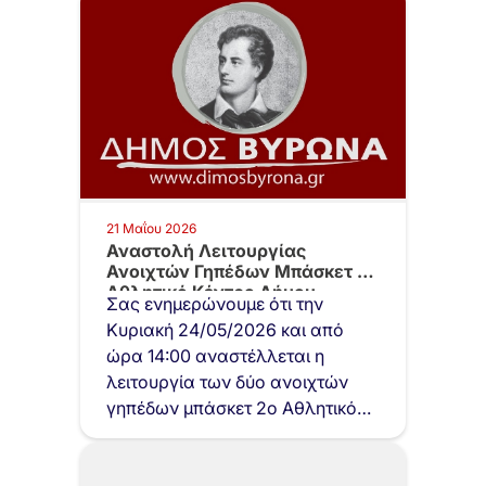
21 Μαΐου 2026
Αναστολή Λειτουργίας
Ανοιχτών Γηπέδων Μπάσκετ 2ο
Αθλητικό Κέντρο Δήμου
Σας ενημερώνουμε ότι την
Βύρωνα…
Κυριακή 24/05/2026 και από
ώρα 14:00 αναστέλλεται η
λειτουργία των δύο ανοιχτών
γηπέδων μπάσκετ 2ο Αθλητικό…