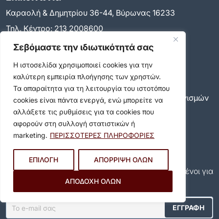
Καραολή & Δημητρίου 36-44, Βύρωνας 16233
Τηλ. Κέντρο:
213 2008600
Email:
info@dimosbyrona.gr
Σεβόμαστε την ιδιωτικότητά σας
Όροι Χρήσης
Η ιστοσελίδα χρησιμοποιεί cookies για την
Όροι Χρήσης
καλύτερη εμπειρία πλοήγησης των χρηστών.
Πολιτική Προστασίας Προσωπικών Δεδομένων
Τα απαραίτητα για τη λειτουργία του ιστοτόπου
Πολιτική για τη χρήση των cookies και των μηχανισμών
cookies είναι πάντα ενεργά, ενώ μπορείτε να
παρακολούθησης
αλλάξετε τις ρυθμίσεις για τα cookies που
Δήλωση προσβασιμότητας
αφορούν στη συλλογή στατιστικών ή
Ρυθμίσεις Ιδιωτικότητας
marketing.
ΠΕΡΙΣΣΟΤΕΡΕΣ ΠΛΗΡΟΦΟΡΙΕΣ
Newsletter
Εγγραφείτε και εσείς συνδρομητές στο δωρεάν
ΕΠΙΛΟΓΗ
ΑΠΟΡΡΙΨΗ ΟΛΩΝ
newsletter του Δήμου και μείνετε πάντα ενημερωμένοι για
ΑΠΟΔΟΧΗ ΟΛΩΝ
όλα όσα συμβαίνουν στον δήμο μας!