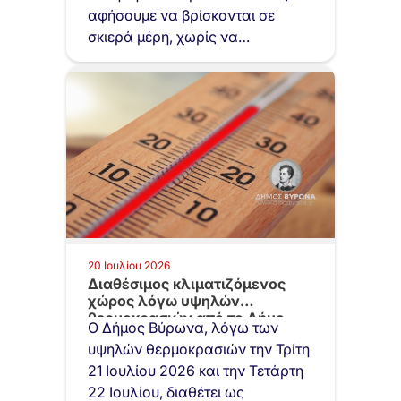
αφήσουμε να βρίσκονται σε
σκιερά μέρη, χωρίς να…
20 Ιουλίου 2026
Διαθέσιμος κλιματιζόμενος
χώρος λόγω υψηλών
θερμοκρασιών από το Δήμο
Ο Δήμος Βύρωνα, λόγω των
Βύρωνα…
υψηλών θερμοκρασιών την Τρίτη
21 Ιουλίου 2026 και την Τετάρτη
22 Ιουλίου, διαθέτει ως