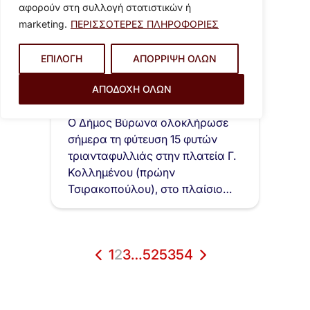
αφορούν στη συλλογή στατιστικών ή
marketing.
ΠΕΡΙΣΣΟΤΕΡΕΣ ΠΛΗΡΟΦΟΡΙΕΣ
ΕΠΙΛΟΓΗ
ΑΠΟΡΡΙΨΗ ΟΛΩΝ
14 Ιουλίου 2026
Φύτευση τριανταφυλλιών
ΑΠΟΔΟΧΗ ΟΛΩΝ
στην πλατεία Γ. Κολλημένου(
πρώην Τσιρακοπούλου)
Ο Δήμος Βύρωνα ολοκλήρωσε
σήμερα τη φύτευση 15 φυτών
τριανταφυλλιάς στην πλατεία Γ.
Κολλημένου (πρώην
Τσιρακοπούλου), στο πλαίσιο
των παρεμβάσεων…
1
2
3
…
52
53
54