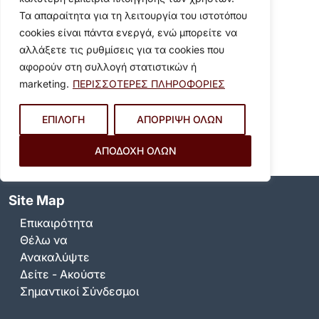
Επιτροπής την Τετάρτη
Τα απαραίτητα για τη λειτουργία του ιστοτόπου
31.12.2025 και ώρα 9.00…
ΠΡΟΣΚΛΗΣΗ ΔΕ - 36ηΛήψη
cookies είναι πάντα ενεργά, ενώ μπορείτε να
αλλάξετε τις ρυθμίσεις για τα cookies που
αφορούν στη συλλογή στατιστικών ή
marketing.
ΠΕΡΙΣΣΟΤΕΡΕΣ ΠΛΗΡΟΦΟΡΙΕΣ
1
2
3
…
60
61
62
ΕΠΙΛΟΓΗ
ΑΠΟΡΡΙΨΗ ΟΛΩΝ
ΑΠΟΔΟΧΗ ΟΛΩΝ
Site Map
Επικαιρότητα
Θέλω να
Ανακαλύψτε
Δείτε - Ακούστε
Σημαντικοί Σύνδεσμοι