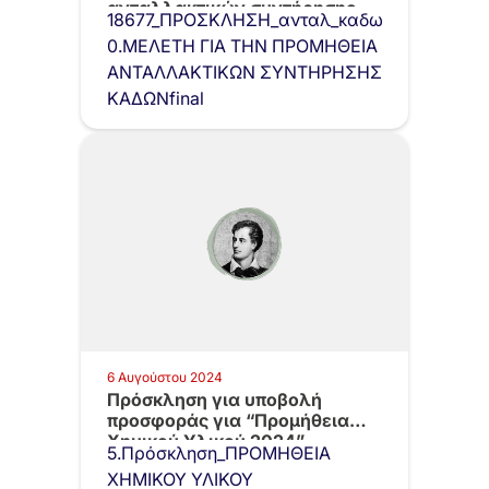
ανταλλακτικών συντήρησης
18677_ΠΡΟΣΚΛΗΣΗ_ανταλ_καδων_24PROC01
κάδων
0.ΜΕΛΕΤΗ ΓΙΑ ΤΗΝ ΠΡΟΜΗΘΕΙΑ
ΑΝΤΑΛΛΑΚΤΙΚΩΝ ΣΥΝΤΗΡΗΣΗΣ
ΚΑΔΩΝfinal
6 Αυγούστου 2024
Πρόσκληση για υποβολή
προσφοράς για “Προμήθεια
Χημικού Υλικού 2024”
5.Πρόσκληση_ΠΡΟΜΗΘΕΙΑ
ΧΗΜΙΚΟΥ ΥΛΙΚΟΥ