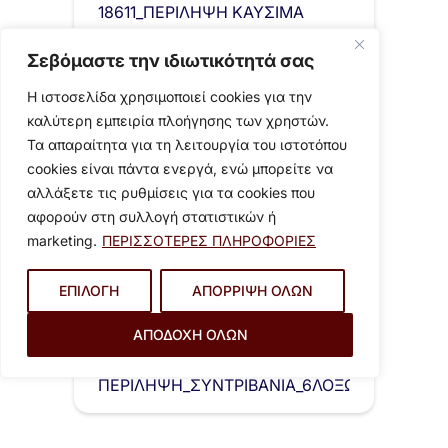
18611_ΠΕΡΙΛΗΨΗ ΚΑΥΣΙΜΑ
2025-2026_ΨΣ8ΔΩ9Ε-2ΥΘ
Σεβόμαστε την ιδιωτικότητά σας
Η ιστοσελίδα χρησιμοποιεί cookies για την
καλύτερη εμπειρία πλοήγησης των χρηστών.
Τα απαραίτητα για τη λειτουργία του ιστοτόπου
cookies είναι πάντα ενεργά, ενώ μπορείτε να
αλλάξετε τις ρυθμίσεις για τα cookies που
αφορούν στη συλλογή στατιστικών ή
marketing.
ΠΕΡΙΣΣΟΤΕΡΕΣ ΠΛΗΡΟΦΟΡΙΕΣ
ΕΠΙΛΟΓΗ
ΑΠΟΡΡΙΨΗ ΟΛΩΝ
23 Ιουλίου 2024
ΔΗΜΟΣΙΕΥΣΗ ΠΕΡΙΛΗΨΗ
ΔΙΑΓΩΝΙΣΜΟΥ: «ΣΥΝΤΗΡΗΣΗ
ΑΠΟΔΟΧΗ ΟΛΩΝ
ΑΡΔΕΥΤΙΚΟΥ ΣΥΣΤΗΜΑΤΟΣ
ΔΙΑΚΗΡΥΞΗ_ΣΥΝΤΡΙΒΑΝΙΑ_24PROC01517268
ΚΟΙΝΟΧΡΗΣΤΩΝ ΧΩΡΩΝ ΚΑΙ
ΠΕΡΙΛΗΨΗ_ΣΥΝΤΡΙΒΑΝΙΑ_6ΛΟΞΩ9Ε-7Ι7
ΣΙΝΤΡΙΒΑΝΙΩΝ…