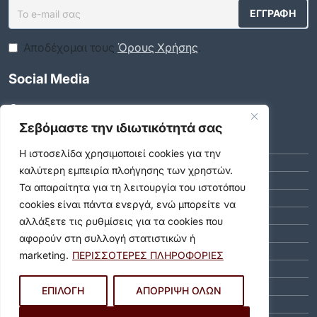
Αποδέχομαι τους
Όρους Χρήσης
.
Social Media
Αρχείο
Σεβόμαστε την ιδιωτικότητά σας
ΑΎΓΟΥΣΤΟΣ 2026 (10)
Η ιστοσελίδα χρησιμοποιεί cookies για την
ΙΟΎΛΙΟΣ 2026 (55)
καλύτερη εμπειρία πλοήγησης των χρηστών.
ΙΟΎΝΙΟΣ 2026 (46)
Τα απαραίτητα για τη λειτουργία του ιστοτόπου
ΜΆΙΟΣ 2026 (59)
cookies είναι πάντα ενεργά, ενώ μπορείτε να
ΑΠΡΊΛΙΟΣ 2026 (40)
αλλάξετε τις ρυθμίσεις για τα cookies που
ΜΆΡΤΙΟΣ 2026 (51)
αφορούν στη συλλογή στατιστικών ή
ΦΕΒΡΟΥΆΡΙΟΣ 2026 (40)
marketing.
ΠΕΡΙΣΣΟΤΕΡΕΣ ΠΛΗΡΟΦΟΡΙΕΣ
ΙΑΝΟΥΆΡΙΟΣ 2026 (31)
ΔΕΚΈΜΒΡΙΟΣ 2025 (64)
ΕΠΙΛΟΓΗ
ΑΠΟΡΡΙΨΗ ΟΛΩΝ
ΝΟΈΜΒΡΙΟΣ 2025 (65)