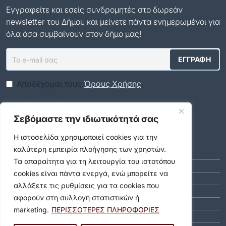
Εγγραφείτε και εσείς συνδρομητές στο δωρεάν
newsletter του Δήμου και μείνετε πάντα ενημερωμένοι για
όλα όσα συμβαίνουν στον δήμο μας!
Αποδέχομαι τους
Όρους Χρήσης
.
Social Media
Σεβόμαστε την ιδιωτικότητά σας
Αρχείο
Η ιστοσελίδα χρησιμοποιεί cookies για την
καλύτερη εμπειρία πλοήγησης των χρηστών.
ΑΎΓΟΥΣΤΟΣ 2026 (9)
Τα απαραίτητα για τη λειτουργία του ιστοτόπου
ΙΟΎΛΙΟΣ 2026 (55)
cookies είναι πάντα ενεργά, ενώ μπορείτε να
ΙΟΎΝΙΟΣ 2026 (46)
αλλάξετε τις ρυθμίσεις για τα cookies που
ΜΆΙΟΣ 2026 (59)
αφορούν στη συλλογή στατιστικών ή
ΑΠΡΊΛΙΟΣ 2026 (40)
marketing.
ΠΕΡΙΣΣΟΤΕΡΕΣ ΠΛΗΡΟΦΟΡΙΕΣ
ΜΆΡΤΙΟΣ 2026 (51)