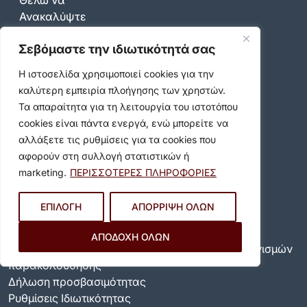
Θέλω να
Ανακαλύψτε
Δείτε - Ακούστε
Σεβόμαστε την ιδιωτικότητά σας
Σημαντικοί Σύνδεσμοι
Η ιστοσελίδα χρησιμοποιεί cookies για την
καλύτερη εμπειρία πλοήγησης των χρηστών.
Επικοινωνία
Τα απαραίτητα για τη λειτουργία του ιστοτόπου
cookies είναι πάντα ενεργά, ενώ μπορείτε να
Καραολή & Δημητρίου 36-44, Βύρωνας 16233
αλλάξετε τις ρυθμίσεις για τα cookies που
Τηλ. Κέντρο:
213 2008600
αφορούν στη συλλογή στατιστικών ή
Email:
info@dimosbyrona.gr
marketing.
ΠΕΡΙΣΣΟΤΕΡΕΣ ΠΛΗΡΟΦΟΡΙΕΣ
Όροι Χρήσης
ΕΠΙΛΟΓΗ
ΑΠΟΡΡΙΨΗ ΟΛΩΝ
Όροι Χρήσης
Πολιτική Προστασίας Προσωπικών Δεδομένων
ΑΠΟΔΟΧΗ ΟΛΩΝ
Πολιτική για τη χρήση των cookies και των μηχανισμών
παρακολούθησης
Δήλωση προσβασιμότητας
Ρυθμίσεις Ιδιωτικότητας