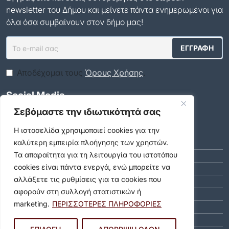
newsletter του Δήμου και μείνετε πάντα ενημερωμένοι για
όλα όσα συμβαίνουν στον δήμο μας!
Αποδέχομαι τους
Όρους Χρήσης
.
Social Media
Σεβόμαστε την ιδιωτικότητά σας
Αρχείο
Η ιστοσελίδα χρησιμοποιεί cookies για την
καλύτερη εμπειρία πλοήγησης των χρηστών.
ΑΎΓΟΥΣΤΟΣ 2026 (10)
Τα απαραίτητα για τη λειτουργία του ιστοτόπου
ΙΟΎΛΙΟΣ 2026 (55)
cookies είναι πάντα ενεργά, ενώ μπορείτε να
ΙΟΎΝΙΟΣ 2026 (46)
αλλάξετε τις ρυθμίσεις για τα cookies που
ΜΆΙΟΣ 2026 (59)
αφορούν στη συλλογή στατιστικών ή
ΑΠΡΊΛΙΟΣ 2026 (40)
marketing.
ΠΕΡΙΣΣΟΤΕΡΕΣ ΠΛΗΡΟΦΟΡΙΕΣ
ΜΆΡΤΙΟΣ 2026 (51)
ΦΕΒΡΟΥΆΡΙΟΣ 2026 (40)