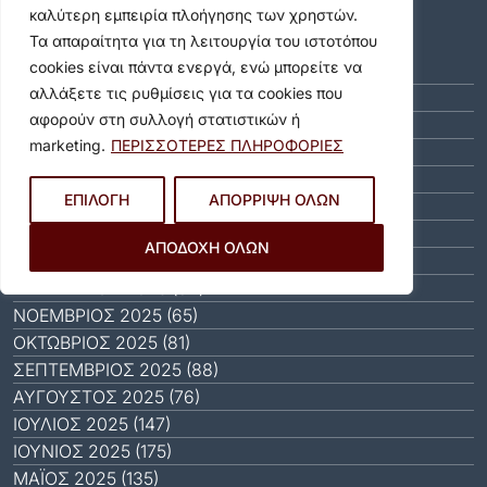
καλύτερη εμπειρία πλοήγησης των χρηστών.
Αρχείο
Τα απαραίτητα για τη λειτουργία του ιστοτόπου
cookies είναι πάντα ενεργά, ενώ μπορείτε να
ΑΎΓΟΥΣΤΟΣ 2026 (11)
αλλάξετε τις ρυθμίσεις για τα cookies που
ΙΟΎΛΙΟΣ 2026 (55)
αφορούν στη συλλογή στατιστικών ή
ΙΟΎΝΙΟΣ 2026 (46)
marketing.
ΠΕΡΙΣΣΟΤΕΡΕΣ ΠΛΗΡΟΦΟΡΙΕΣ
ΜΆΙΟΣ 2026 (59)
ΑΠΡΊΛΙΟΣ 2026 (40)
ΕΠΙΛΟΓΗ
ΑΠΟΡΡΙΨΗ ΟΛΩΝ
ΜΆΡΤΙΟΣ 2026 (51)
ΦΕΒΡΟΥΆΡΙΟΣ 2026 (40)
ΑΠΟΔΟΧΗ ΟΛΩΝ
ΙΑΝΟΥΆΡΙΟΣ 2026 (31)
ΔΕΚΈΜΒΡΙΟΣ 2025 (64)
ΝΟΈΜΒΡΙΟΣ 2025 (65)
ΟΚΤΏΒΡΙΟΣ 2025 (81)
ΣΕΠΤΈΜΒΡΙΟΣ 2025 (88)
ΑΎΓΟΥΣΤΟΣ 2025 (76)
ΙΟΎΛΙΟΣ 2025 (147)
ΙΟΎΝΙΟΣ 2025 (175)
ΜΆΙΟΣ 2025 (135)