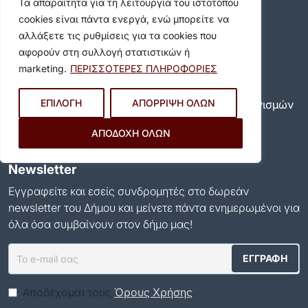
Τα απαραίτητα για τη λειτουργία του ιστοτόπου
Τηλ. Κέντρο:
213 2008600
cookies είναι πάντα ενεργά, ενώ μπορείτε να
Email:
info@dimosbyrona.gr
αλλάξετε τις ρυθμίσεις για τα cookies που
Όροι Χρήσης
αφορούν στη συλλογή στατιστικών ή
marketing.
ΠΕΡΙΣΣΟΤΕΡΕΣ ΠΛΗΡΟΦΟΡΙΕΣ
Όροι Χρήσης
Πολιτική Προστασίας Προσωπικών Δεδομένων
ΕΠΙΛΟΓΗ
ΑΠΟΡΡΙΨΗ ΟΛΩΝ
Πολιτική για τη χρήση των cookies και των μηχανισμών
παρακολούθησης
ΑΠΟΔΟΧΗ ΟΛΩΝ
Δήλωση προσβασιμότητας
Ρυθμίσεις Ιδιωτικότητας
Newsletter
Εγγραφείτε και εσείς συνδρομητές στο δωρεάν
newsletter του Δήμου και μείνετε πάντα ενημερωμένοι για
όλα όσα συμβαίνουν στον δήμο μας!
Αποδέχομαι τους
Όρους Χρήσης
.