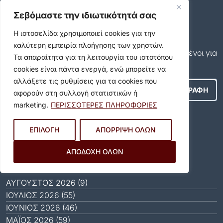
Δήλωση προσβασιμότητας
Ρυθμίσεις Ιδιωτικότητας
Σεβόμαστε την ιδιωτικότητά σας
Newsletter
Η ιστοσελίδα χρησιμοποιεί cookies για την
Εγγραφείτε και εσείς συνδρομητές στο δωρεάν
καλύτερη εμπειρία πλοήγησης των χρηστών.
newsletter του Δήμου και μείνετε πάντα ενημερωμένοι για
Τα απαραίτητα για τη λειτουργία του ιστοτόπου
όλα όσα συμβαίνουν στον δήμο μας!
cookies είναι πάντα ενεργά, ενώ μπορείτε να
αλλάξετε τις ρυθμίσεις για τα cookies που
αφορούν στη συλλογή στατιστικών ή
marketing.
ΠΕΡΙΣΣΟΤΕΡΕΣ ΠΛΗΡΟΦΟΡΙΕΣ
Αποδέχομαι τους
Όρους Χρήσης
.
ΕΠΙΛΟΓΗ
ΑΠΟΡΡΙΨΗ ΟΛΩΝ
Social Media
ΑΠΟΔΟΧΗ ΟΛΩΝ
Αρχείο
ΑΎΓΟΥΣΤΟΣ 2026 (9)
ΙΟΎΛΙΟΣ 2026 (55)
ΙΟΎΝΙΟΣ 2026 (46)
ΜΆΙΟΣ 2026 (59)