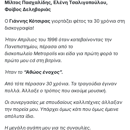
Μίλτος Πασχαλίδης, Ελένη Τσαλιγοπούλου,
Φοίβος Δεληβοριάς
Ο
Γιάννης Κότσιρας
γιορτάζει φέτος τα 30 χρόνια στη
δισκογραφία!
Ήταν Απρίλιος του 1996 όταν κατεβαίνοντας την
Πανεπιστημίου, πέρασα από το
δισκοπωλείο
Metropolis
και είδα για πρώτη φορά το
πρώτο μου
cd
στη βιτρίνα.
Ήταν το
“Αθώος ένοχος”.
Από τότε πέρασαν 30 χρόνια. Τα τραγούδια έγιναν
πολλά. Άλλαξε ο τρόπος που ακούμε μουσική.
Οι συνεργασίες με σπουδαίους καλλιτέχνες άλλαξαν
την πορεία μου. Υπάρχει όμως κάτι που όμως έμεινε
απόλυτα ίδιο.
Η μεγάλη αγάπη μου για τις συναυλίες.