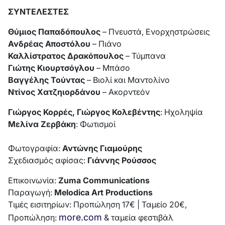
ΣΥΝΤΕΛΕΣΤΕΣ
Θύμιος Παπαδόπουλος
– Πνευστά, Ενορχηστρώσεις
Ανδρέας Αποστόλου
– Πιάνο
Καλλίστρατος Δρακόπουλος
– Τύμπανα
Γιώτης Κιουρτσόγλου
– Μπάσο
Βαγγέλης Τούντας
– Βιολί και Μαντολίνο
Ντίνος Χατζηιορδάνου
– Ακορντεόν
Γιώργος Κορρές, Γιώργος Κολεβέντης
: Ηχοληψία
Μελίνα Ζερβάκη
: Φωτισμοί
Φωτογραφία:
Αντώνης Γιαμούρης
Σχεδιασμός αφίσας:
Γιάννης Ρούσσος
Επικοινωνία:
Zuma Communications
Παραγωγή:
Melodica Art Productions
Τιμές εισιτηρίων: Προπώληση 17€ | Ταμείο 20€,
more.com
Προπώληση:
& ταμεία φεστιβάλ