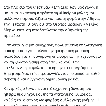
Στο πλαίσιο του Φεστιβάλ «Στη Σκιά των Βράχων», η
μουσικο-εικαστική παράσταση «Ηπείρου μέλος και
μέλλον» παρουσιάζεται για πρώτη φορά στην Αθήνα,
την Τετάρτη 10 Ιουνίου, στο Θέατρο Βράχων «Μελίνα
Μερκούρη», σηματοδοτώντας την αθηναϊκή της
πρεμιέρα.
Πρόκειται για μια σύγχρονη, πολυεπίπεδη καλλιτεχνική
εμπειρία που γεφυρώνει την ηπειρώτικη μουσική
παράδοση με τη σύγχρονη δημιουργία, την τεχνολογία
και τη ζωντανή συμμετοχή του κοινού. Την
καλλιτεχνική επιμέλεια και ερμηνεία υπογράφει ο
Δημήτρης Υφαντής, προσεγγίζοντας το υλικό με βαθύ
σεβασμό και σύγχρονη δημιουργική ματιά.
Κεντρικός άξονας είναι η διαχρονική δύναμη του
ηπειρώτικου ήχου και της πεντατονικής κλίμακας,
καθώς και ο στίχος ως φορέας συλλογικής μνήμης. Η
τεχνητή νοημοσύνη λειτουργεί ως δημιουργικό