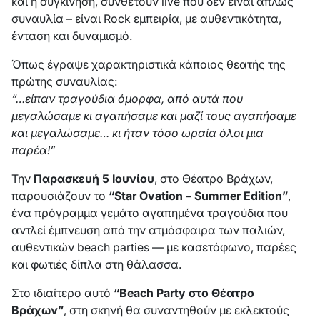
και η συγκίνηση, συνθέτουν live που δεν είναι απλώς
συναυλία – είναι Rock εμπειρία, με αυθεντικότητα,
ένταση και δυναμισμό.
Όπως έγραψε χαρακτηριστικά κάποιος θεατής της
πρώτης συναυλίας:
“…είπαν τραγούδια όμορφα, από αυτά που
μεγαλώσαμε κι αγαπήσαμε και μαζί τους αγαπήσαμε
και μεγαλώσαμε… κι ήταν τόσο ωραία όλοι μια
παρέα!”
Την
Παρασκευή 5 Ιουνίου
, στο Θέατρο Βράχων,
παρουσιάζουν το
“Star Ovation – Summer Edition”
,
ένα πρόγραμμα γεμάτο αγαπημένα τραγούδια που
αντλεί έμπνευση από την ατμόσφαιρα των παλιών,
αυθεντικών beach parties — με κασετόφωνο, παρέες
και φωτιές δίπλα στη θάλασσα.
Στο ιδιαίτερο αυτό
“Beach Party στο Θέατρο
Βράχων”
, στη σκηνή θα συναντηθούν με εκλεκτούς