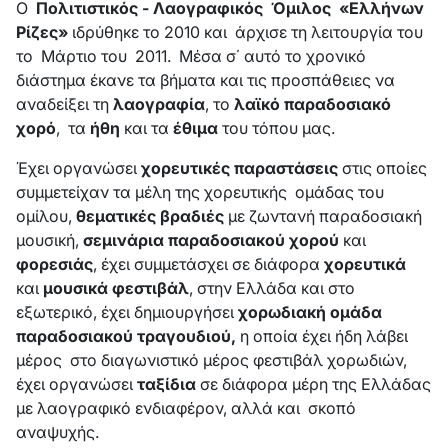
Ο
Πολιτιστικός - Λαογραφικός Όμιλος
«Ελλήνων
Ρίζες»
ιδρύθηκε το 2010 και άρχισε τη λειτουργία του
το Μάρτιο του 2011. Μέσα σ΄ αυτό το χρονικό
διάστημα έκανε τα βήματα και τις προσπάθειες να
αναδείξει τη
λαογραφία
, το
λαϊκό παραδοσιακό
χορό
, τα
ήθη
και τα
έθιμα
του τόπου μας.
Έχει οργανώσει
χορευτικές παραστάσεις
στις οποίες
συμμετείχαν τα μέλη της χορευτικής ομάδας του
ομίλου,
θεματικές βραδιές
με ζωντανή παραδοσιακή
μουσική,
σεμινάρια παραδοσιακού χορού
και
φορεσιάς
, έχει συμμετάσχει σε διάφορα
χορευτικά
και
μουσικά φεστιβάλ
, στην Ελλάδα και στο
εξωτερικό, έχει δημιουργήσει
χορωδιακή ομάδα
παραδοσιακού τραγουδιού,
η οποία έχει ήδη λάβει
μέρος στο διαγωνιστικό μέρος φεστιβάλ χορωδιών,
έχει οργανώσει
ταξίδια
σε διάφορα μέρη της Ελλάδας
με λαογραφικό ενδιαφέρον, αλλά και σκοπό
αναψυχής.