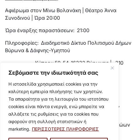
Αφιέρωμα στον Μίνω Βολανάκη | Θέατρο Άννα
Συνοδινού | Ώρα 20:00
Ώρα έναρξης παραστάσεων: 21:00
Πληροφορίες: Διαδημοτικό Δίκτυο Πολιτισμού Δήμων
Βύρωνα & Δάφνης-Υμηττού
Κύπρου 50-54, 16232 Βύρωνας | 210
7609028
Σεβόμαστε την ιδιωτικότητά σας
www.festivalvraxon.gr
|
Η ιστοσελίδα χρησιμοποιεί cookies για την
info@festivalvraxon.gr
καλύτερη εμπειρία πλοήγησης των χρηστών.
Τα απαραίτητα για τη λειτουργία του ιστοτόπου
Προπώληση: Γραφεία Φεστιβάλ, Κύπρου 50-54,
cookies είναι πάντα ενεργά, ενώ μπορείτε να
Βύρωνας | 11:00 - 15:00
αλλάξετε τις ρυθμίσεις για τα cookies που
αφορούν στη συλλογή στατιστικών ή
Παλαιό Δημαρχείο Υμηττού, Πλ. Ηρώων
marketing.
ΠΕΡΙΣΣΟΤΕΡΕΣ ΠΛΗΡΟΦΟΡΙΕΣ
Πολυτεχνείου | 10:00 - 14:00