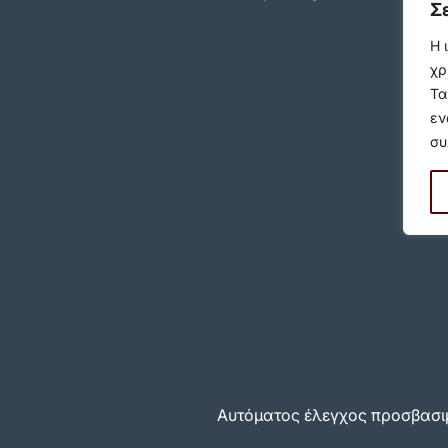
Σ
Η 
χρ
Τα
εν
συ
Αυτόματος έλεγχος προσβασιμ