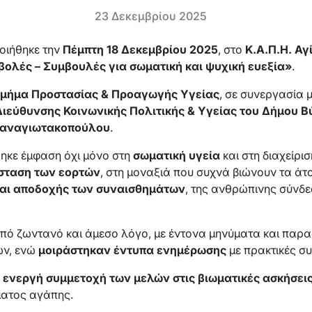
23 Δεκεμβρίου 2025
ποιήθηκε την
Πέμπτη 18 Δεκεμβρίου 2025
, στο
Κ.Α.Π.Η. Αγ
βολές – Συμβουλές για σωματική και ψυχική ευεξία»
.
μήμα Προστασίας & Προαγωγής Υγείας
, σε συνεργασία 
ιεύθυνσης Κοινωνικής Πολιτικής & Υγείας του Δήμου 
 Παναγιωτακοπούλου
.
θηκε έμφαση όχι μόνο στη
σωματική υγεία
και στη διαχείρι
σταση των εορτών
, στη μοναξιά που συχνά βιώνουν τα άτο
αι αποδοχής των συναισθημάτων
, της ανθρώπινης σύνδε
πό ζωντανό και άμεσο λόγο, με έντονα μηνύματα και παρ
ων, ενώ
μοιράστηκαν έντυπα ενημέρωσης
με πρακτικές συ
 ενεργή
συμμετοχή των μελών στις βιωματικές ασκήσει
ματος αγάπης.