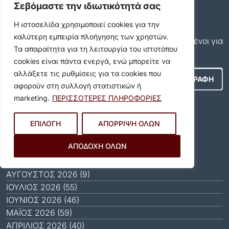
Ρυθμίσεις Ιδιωτικότητας
Σεβόμαστε την ιδιωτικότητά σας
Newsletter
Η ιστοσελίδα χρησιμοποιεί cookies για την
Εγγραφείτε και εσείς συνδρομητές στο δωρεάν
καλύτερη εμπειρία πλοήγησης των χρηστών.
newsletter του Δήμου και μείνετε πάντα ενημερωμένοι για
Τα απαραίτητα για τη λειτουργία του ιστοτόπου
όλα όσα συμβαίνουν στον δήμο μας!
cookies είναι πάντα ενεργά, ενώ μπορείτε να
αλλάξετε τις ρυθμίσεις για τα cookies που
αφορούν στη συλλογή στατιστικών ή
marketing.
ΠΕΡΙΣΣΟΤΕΡΕΣ ΠΛΗΡΟΦΟΡΙΕΣ
Αποδέχομαι τους
Όρους Χρήσης
.
ΕΠΙΛΟΓΗ
ΑΠΟΡΡΙΨΗ ΟΛΩΝ
Social Media
ΑΠΟΔΟΧΗ ΟΛΩΝ
Αρχείο
ΑΎΓΟΥΣΤΟΣ 2026 (9)
ΙΟΎΛΙΟΣ 2026 (55)
ΙΟΎΝΙΟΣ 2026 (46)
ΜΆΙΟΣ 2026 (59)
ΑΠΡΊΛΙΟΣ 2026 (40)