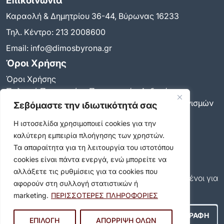
Επικοινωνία
Καραολή & Δημητρίου 36-44, Βύρωνας 16233
Τηλ. Κέντρο:
213 2008600
Email:
info@dimosbyrona.gr
Όροι Χρήσης
Όροι Χρήσης
Πολιτική Προστασίας Προσωπικών Δεδομένων
Πολιτική για τη χρήση των cookies και των μηχανισμών
Σεβόμαστε την ιδιωτικότητά σας
παρακολούθησης
Η ιστοσελίδα χρησιμοποιεί cookies για την
Δήλωση προσβασιμότητας
καλύτερη εμπειρία πλοήγησης των χρηστών.
Ρυθμίσεις Ιδιωτικότητας
Τα απαραίτητα για τη λειτουργία του ιστοτόπου
Newsletter
cookies είναι πάντα ενεργά, ενώ μπορείτε να
Εγγραφείτε και εσείς συνδρομητές στο δωρεάν
αλλάξετε τις ρυθμίσεις για τα cookies που
newsletter του Δήμου και μείνετε πάντα ενημερωμένοι για
αφορούν στη συλλογή στατιστικών ή
όλα όσα συμβαίνουν στον δήμο μας!
marketing.
ΠΕΡΙΣΣΟΤΕΡΕΣ ΠΛΗΡΟΦΟΡΙΕΣ
ΕΠΙΛΟΓΗ
ΑΠΟΡΡΙΨΗ ΟΛΩΝ