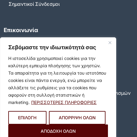
Σημαντικοί Σύνδεσμοι
Επικοινωνία
Καραολή & Δημητρίου 36-44, Βύρωνας 16233
Σεβόμαστε την ιδιωτικότητά σας
Τηλ. Κέντρο:
213 2008600
Η ιστοσελίδα χρησιμοποιεί cookies για την
Email:
info@dimosbyrona.gr
καλύτερη εμπειρία πλοήγησης των χρηστών.
Όροι Χρήσης
Τα απαραίτητα για τη λειτουργία του ιστοτόπου
Όροι Χρήσης
cookies είναι πάντα ενεργά, ενώ μπορείτε να
Πολιτική Προστασίας Προσωπικών Δεδομένων
αλλάξετε τις ρυθμίσεις για τα cookies που
Πολιτική για τη χρήση των cookies και των μηχανισμών
αφορούν στη συλλογή στατιστικών ή
παρακολούθησης
marketing.
ΠΕΡΙΣΣΟΤΕΡΕΣ ΠΛΗΡΟΦΟΡΙΕΣ
Δήλωση προσβασιμότητας
Ρυθμίσεις Ιδιωτικότητας
ΕΠΙΛΟΓΗ
ΑΠΟΡΡΙΨΗ ΟΛΩΝ
Newsletter
Εγγραφείτε και εσείς συνδρομητές στο δωρεάν
ΑΠΟΔΟΧΗ ΟΛΩΝ