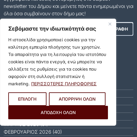
newsletter του Δήμου και μείνετε πάντα ενημερωμένοι για
όλα όσα συμβαίνουν στον δήμο μας!
Σεβόμαστε την ιδιωτικότητά σας
Η ιστοσελίδα χρησιμοποιεί cookies για την
Αποδέχομαι τους
Όρους Χρήσης
.
καλύτερη εμπειρία πλοήγησης των χρηστών.
Τα απαραίτητα για τη λειτουργία του ιστοτόπου
Social Media
cookies είναι πάντα ενεργά, ενώ μπορείτε να
αλλάξετε τις ρυθμίσεις για τα cookies που
Αρχείο
αφορούν στη συλλογή στατιστικών ή
marketing.
ΠΕΡΙΣΣΟΤΕΡΕΣ ΠΛΗΡΟΦΟΡΙΕΣ
ΑΎΓΟΥΣΤΟΣ 2026 (8)
ΙΟΎΛΙΟΣ 2026 (55)
ΕΠΙΛΟΓΗ
ΑΠΟΡΡΙΨΗ ΟΛΩΝ
ΙΟΎΝΙΟΣ 2026 (46)
ΜΆΙΟΣ 2026 (59)
ΑΠΟΔΟΧΗ ΟΛΩΝ
ΑΠΡΊΛΙΟΣ 2026 (40)
ΜΆΡΤΙΟΣ 2026 (51)
ΦΕΒΡΟΥΆΡΙΟΣ 2026 (40)