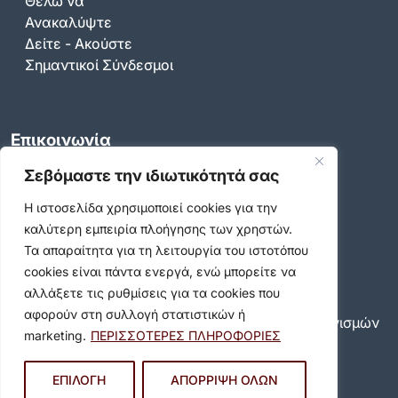
Θέλω να
Ανακαλύψτε
Δείτε - Ακούστε
Σημαντικοί Σύνδεσμοι
Επικοινωνία
Καραολή & Δημητρίου 36-44, Βύρωνας 16233
Σεβόμαστε την ιδιωτικότητά σας
Τηλ. Κέντρο:
213 2008600
Η ιστοσελίδα χρησιμοποιεί cookies για την
Email:
info@dimosbyrona.gr
καλύτερη εμπειρία πλοήγησης των χρηστών.
Όροι Χρήσης
Τα απαραίτητα για τη λειτουργία του ιστοτόπου
cookies είναι πάντα ενεργά, ενώ μπορείτε να
Όροι Χρήσης
αλλάξετε τις ρυθμίσεις για τα cookies που
Πολιτική Προστασίας Προσωπικών Δεδομένων
αφορούν στη συλλογή στατιστικών ή
Πολιτική για τη χρήση των cookies και των μηχανισμών
marketing.
ΠΕΡΙΣΣΟΤΕΡΕΣ ΠΛΗΡΟΦΟΡΙΕΣ
παρακολούθησης
Δήλωση προσβασιμότητας
ΕΠΙΛΟΓΗ
ΑΠΟΡΡΙΨΗ ΟΛΩΝ
Ρυθμίσεις Ιδιωτικότητας