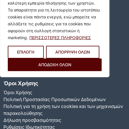
Θέλω να
καλύτερη εμπειρία πλοήγησης των χρηστών.
Ανακαλύψτε
Τα απαραίτητα για τη λειτουργία του ιστοτόπου
Δείτε - Ακούστε
cookies είναι πάντα ενεργά, ενώ μπορείτε να
Σημαντικοί Σύνδεσμοι
αλλάξετε τις ρυθμίσεις για τα cookies που
αφορούν στη συλλογή στατιστικών ή
marketing.
ΠΕΡΙΣΣΟΤΕΡΕΣ ΠΛΗΡΟΦΟΡΙΕΣ
Επικοινωνία
ΕΠΙΛΟΓΗ
ΑΠΟΡΡΙΨΗ ΟΛΩΝ
Καραολή & Δημητρίου 36-44, Βύρωνας 16233
ΑΠΟΔΟΧΗ ΟΛΩΝ
Τηλ. Κέντρο:
213 2008600
Email:
info@dimosbyrona.gr
Όροι Χρήσης
Όροι Χρήσης
Πολιτική Προστασίας Προσωπικών Δεδομένων
Πολιτική για τη χρήση των cookies και των μηχανισμών
παρακολούθησης
Δήλωση προσβασιμότητας
Ρυθμίσεις Ιδιωτικότητας