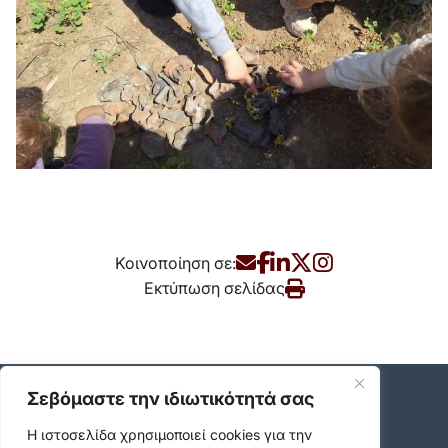
Κοινοποίηση σε:
Εκτύπωση σελίδας
Site Map
Σεβόμαστε την ιδιωτικότητά σας
Επικαιρότητα
Η ιστοσελίδα χρησιμοποιεί cookies για την