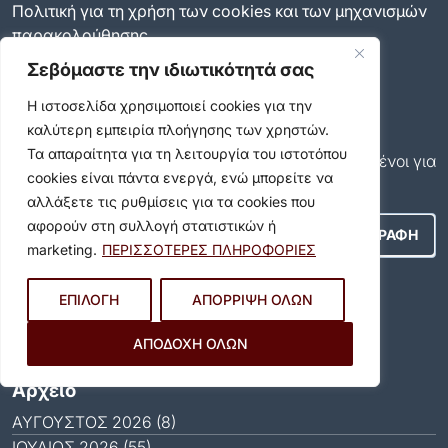
Πολιτική για τη χρήση των cookies και των μηχανισμών
παρακολούθησης
Δήλωση προσβασιμότητας
Σεβόμαστε την ιδιωτικότητά σας
Ρυθμίσεις Ιδιωτικότητας
Newsletter
Η ιστοσελίδα χρησιμοποιεί cookies για την
καλύτερη εμπειρία πλοήγησης των χρηστών.
Εγγραφείτε και εσείς συνδρομητές στο δωρεάν
Τα απαραίτητα για τη λειτουργία του ιστοτόπου
newsletter του Δήμου και μείνετε πάντα ενημερωμένοι για
cookies είναι πάντα ενεργά, ενώ μπορείτε να
όλα όσα συμβαίνουν στον δήμο μας!
αλλάξετε τις ρυθμίσεις για τα cookies που
αφορούν στη συλλογή στατιστικών ή
marketing.
ΠΕΡΙΣΣΟΤΕΡΕΣ ΠΛΗΡΟΦΟΡΙΕΣ
Αποδέχομαι τους
Όρους Χρήσης
.
ΕΠΙΛΟΓΗ
ΑΠΟΡΡΙΨΗ ΟΛΩΝ
Social Media
ΑΠΟΔΟΧΗ ΟΛΩΝ
Αρχείο
ΑΎΓΟΥΣΤΟΣ 2026 (8)
ΙΟΎΛΙΟΣ 2026 (55)