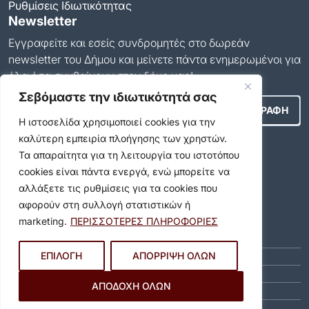
Ρυθμίσεις Ιδιωτικότητας
Newsletter
Εγγραφείτε και εσείς συνδρομητές στο δωρεάν
newsletter του Δήμου και μείνετε πάντα ενημερωμένοι για
όλα όσα συμβαίνουν στον δήμο μας!
Σεβόμαστε την ιδιωτικότητά σας
Η ιστοσελίδα χρησιμοποιεί cookies για την
καλύτερη εμπειρία πλοήγησης των χρηστών.
Αποδέχομαι τους
Όρους Χρήσης
.
Τα απαραίτητα για τη λειτουργία του ιστοτόπου
cookies είναι πάντα ενεργά, ενώ μπορείτε να
Social Media
αλλάξετε τις ρυθμίσεις για τα cookies που
αφορούν στη συλλογή στατιστικών ή
Αρχείο
marketing.
ΠΕΡΙΣΣΟΤΕΡΕΣ ΠΛΗΡΟΦΟΡΙΕΣ
ΑΎΓΟΥΣΤΟΣ 2026 (9)
ΙΟΎΛΙΟΣ 2026 (55)
ΕΠΙΛΟΓΗ
ΑΠΟΡΡΙΨΗ ΟΛΩΝ
ΙΟΎΝΙΟΣ 2026 (46)
ΑΠΟΔΟΧΗ ΟΛΩΝ
ΜΆΙΟΣ 2026 (59)
ΑΠΡΊΛΙΟΣ 2026 (40)