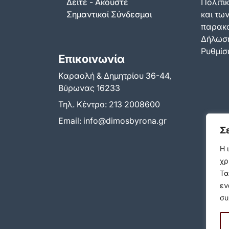
Δείτε - Ακούστε
Πολιτικ
Σημαντικοί Σύνδεσμοι
και τω
παρακ
Δήλωση
Ρυθμίσε
Επικοινωνία
Καραολή & Δημητρίου 36-44,
Βύρωνας 16233
Τηλ. Κέντρο:
213 2008600
Email:
info@dimosbyrona.gr
Σ
Η 
χρ
Τα
εν
συ