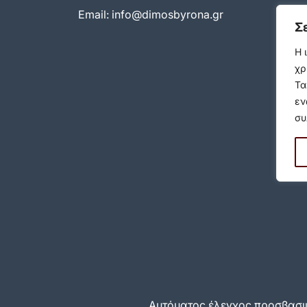
Email:
info@dimosbyrona.gr
Σ
Η 
χρ
Τα
εν
συ
Αυτόματος έλεγχος προσβασιμ