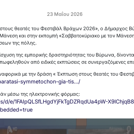
23 Μαΐου 2026
στους θεατές του Φεστιβάλ Βράχων 2026», ο Δήμαρχος 
Μάνεση και στην εκπομπή «Σαββατοκύριακο με τον Μάνεση»
ήσεων της πόλης.
ίσχυση της εμπορικής δραστηριότητας του Βύρωνα, δίνοντα
ωφεληθούν από ειδικές εκπτώσεις σε συνεργαζόμενες επιχ
αναφορικά με την δράση « Έκπτωση στους θεατές του Φεστ
aratasi-symmetochon-gia-tis.../
εάν μέσω της ηλεκτρονικής φόρμας:
rms/d/e/1FAIpQLSfLHgdYjFkTgDZRqdUa4pW-X9lChjqB8
bedded=true