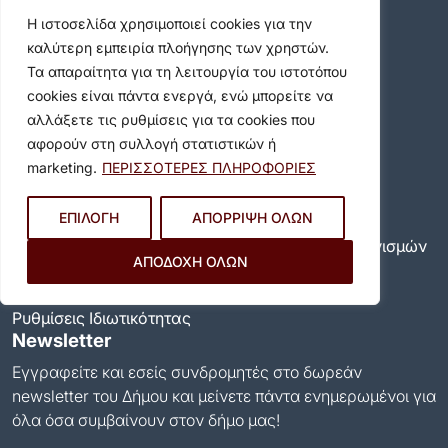
Η ιστοσελίδα χρησιμοποιεί cookies για την
Επικοινωνία
καλύτερη εμπειρία πλοήγησης των χρηστών.
Καραολή & Δημητρίου 36-44, Βύρωνας 16233
Τα απαραίτητα για τη λειτουργία του ιστοτόπου
cookies είναι πάντα ενεργά, ενώ μπορείτε να
Τηλ. Κέντρο:
213 2008600
αλλάξετε τις ρυθμίσεις για τα cookies που
Email:
info@dimosbyrona.gr
αφορούν στη συλλογή στατιστικών ή
Όροι Χρήσης
marketing.
ΠΕΡΙΣΣΟΤΕΡΕΣ ΠΛΗΡΟΦΟΡΙΕΣ
Όροι Χρήσης
ΕΠΙΛΟΓΗ
ΑΠΟΡΡΙΨΗ ΟΛΩΝ
Πολιτική Προστασίας Προσωπικών Δεδομένων
Πολιτική για τη χρήση των cookies και των μηχανισμών
ΑΠΟΔΟΧΗ ΟΛΩΝ
παρακολούθησης
Δήλωση προσβασιμότητας
Ρυθμίσεις Ιδιωτικότητας
Newsletter
Εγγραφείτε και εσείς συνδρομητές στο δωρεάν
newsletter του Δήμου και μείνετε πάντα ενημερωμένοι για
όλα όσα συμβαίνουν στον δήμο μας!