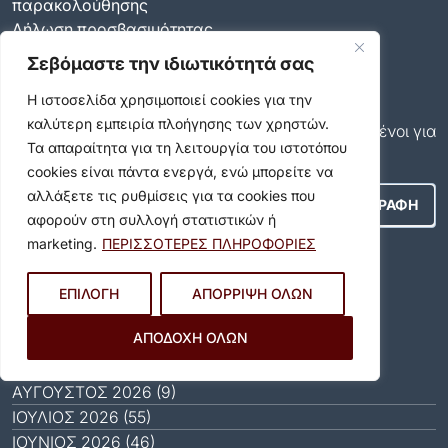
παρακολούθησης
Δήλωση προσβασιμότητας
Ρυθμίσεις Ιδιωτικότητας
Σεβόμαστε την ιδιωτικότητά σας
Newsletter
Η ιστοσελίδα χρησιμοποιεί cookies για την
Εγγραφείτε και εσείς συνδρομητές στο δωρεάν
καλύτερη εμπειρία πλοήγησης των χρηστών.
newsletter του Δήμου και μείνετε πάντα ενημερωμένοι για
Τα απαραίτητα για τη λειτουργία του ιστοτόπου
όλα όσα συμβαίνουν στον δήμο μας!
cookies είναι πάντα ενεργά, ενώ μπορείτε να
αλλάξετε τις ρυθμίσεις για τα cookies που
αφορούν στη συλλογή στατιστικών ή
marketing.
ΠΕΡΙΣΣΟΤΕΡΕΣ ΠΛΗΡΟΦΟΡΙΕΣ
Αποδέχομαι τους
Όρους Χρήσης
.
ΕΠΙΛΟΓΗ
ΑΠΟΡΡΙΨΗ ΟΛΩΝ
Social Media
ΑΠΟΔΟΧΗ ΟΛΩΝ
Αρχείο
ΑΎΓΟΥΣΤΟΣ 2026 (9)
ΙΟΎΛΙΟΣ 2026 (55)
ΙΟΎΝΙΟΣ 2026 (46)