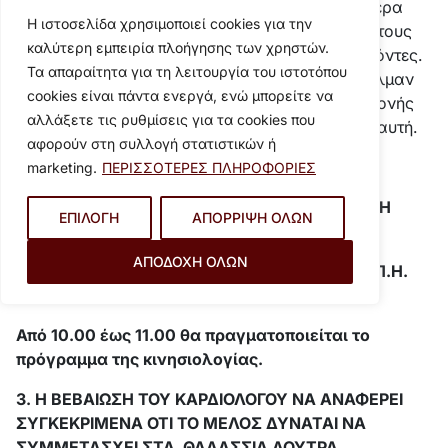
Οι συμμετέχοντες αν απουσιάσουν σε περισσότερα
Η ιστοσελίδα χρησιμοποιεί cookies για την
από τρία μπάνια θα διαγράφονται και την θέση τους
καλύτερη εμπειρία πλοήγησης των χρηστών.
θα καταλαμβάνουν οι αμέσως επόμενοι επιλαχόντες.
Τα απαραίτητα για τη λειτουργία του ιστοτόπου
Καθημερινά αν υπάρχουν κενές θέσεις στο πούλμαν
cookies είναι πάντα ενεργά, ενώ μπορείτε να
θα συμπληρώνονται με μέλη από τη λίστα αναμονής
αλλάξετε τις ρυθμίσεις για τα cookies που
σύμφωνα με την σειρά προτεραιότητας τους σε αυτή.
αφορούν στη συλλογή στατιστικών ή
ΑΝΑΚΟΙΝΩΣΕΙΣ
marketing.
ΠΕΡΙΣΣΟΤΕΡΕΣ ΠΛΗΡΟΦΟΡΙΕΣ
1. Η Κοινωνική Λειτουργός βρίσκεται στο ΚΑΠΗ
ΕΠΙΛΟΓΗ
ΑΠΟΡΡΙΨΗ ΟΛΩΝ
κάθε Παρασκευή.
ΑΠΟΔΟΧΗ ΟΛΩΝ
2. Κάθε Τετάρτη βρίσκεται στο χώρο του Κ.Α.Π.Η.
Φυσικοθεραπευτής.
Από 10.00 έως 11.00 θα πραγματοποιείται το
πρόγραμμα της κινησιολογίας.
3. Η ΒΕΒΑΙΩΣΗ ΤΟΥ ΚΑΡΔΙΟΛΟΓΟΥ ΝΑ ΑΝΑΦΕΡΕΙ
ΣΥΓΚΕΚΡΙΜΕΝΑ ΟΤΙ ΤΟ ΜΕΛΟΣ ΔΥΝΑΤΑΙ ΝΑ
ΣΥΜΜΕΤΑΣΧΕΙ ΣΤΑ ΘΑΛΑΣΣΙΑ ΛΟΥΤΡΑ.