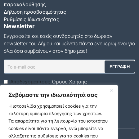
παρακολούθησης
Δήλωση προσβασιμότητας
Ρυθμίσεις Ιδιωτικότητας
Newsletter
Εγγραφείτε και εσείς συνδρομητές στο δωρεάν
newsletter του Δήμου και μείνετε πάντα ενημερωμένοι για
όλα όσα συμβαίνουν στον δήμο μας!
Αποδέχομαι τους
Όρους Χρήσης
.
Σεβόμαστε την ιδιωτικότητά σας
Social Media
Η ιστοσελίδα χρησιμοποιεί cookies για την
καλύτερη εμπειρία πλοήγησης των χρηστών.
Αρχείο
Τα απαραίτητα για τη λειτουργία του ιστοτόπου
ΑΎΓΟΥΣΤΟΣ 2026 (9)
cookies είναι πάντα ενεργά, ενώ μπορείτε να
ΙΟΎΛΙΟΣ 2026 (55)
αλλάξετε τις ρυθμίσεις για τα cookies που