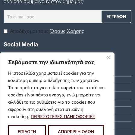
όλα όσα συμβαίνουν στον δήμο μας!
Αποδέχομαι τους
Όρους Χρήσης
.
Social Media
Σεβόμαστε την ιδιωτικότητά σας
Αρχείο
ΑΎΓΟΥΣΤΟΣ 2026 (10)
Η ιστοσελίδα χρησιμοποιεί cookies για την
ΙΟΎΛΙΟΣ 2026 (55)
καλύτερη εμπειρία πλοήγησης των χρηστών.
ΙΟΎΝΙΟΣ 2026 (46)
Τα απαραίτητα για τη λειτουργία του ιστοτόπου
cookies είναι πάντα ενεργά, ενώ μπορείτε να
ΜΆΙΟΣ 2026 (59)
αλλάξετε τις ρυθμίσεις για τα cookies που
ΑΠΡΊΛΙΟΣ 2026 (40)
αφορούν στη συλλογή στατιστικών ή
ΜΆΡΤΙΟΣ 2026 (51)
marketing.
ΠΕΡΙΣΣΟΤΕΡΕΣ ΠΛΗΡΟΦΟΡΙΕΣ
ΦΕΒΡΟΥΆΡΙΟΣ 2026 (40)
ΙΑΝΟΥΆΡΙΟΣ 2026 (31)
ΕΠΙΛΟΓΗ
ΑΠΟΡΡΙΨΗ ΟΛΩΝ
ΔΕΚΈΜΒΡΙΟΣ 2025 (64)